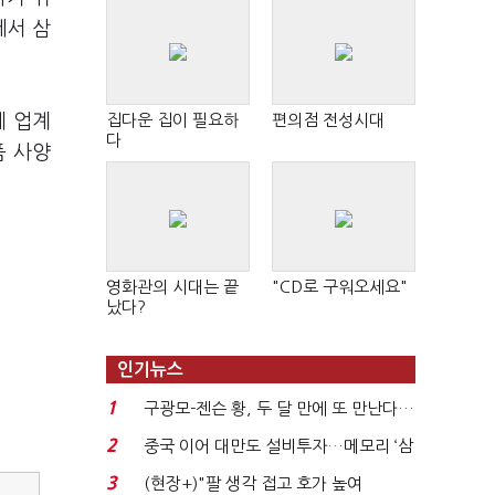
에서 삼
체 업계
집다운 집이 필요하
편의점 전성시대
다
품 사양
영화관의 시대는 끝
"CD로 구워오세요"
났다?
인기뉴스
1
구광모-젠슨 황, 두 달 만에 또 만난다…
로봇·AI 등 논...
2
중국 이어 대만도 설비투자…메모리 ‘삼
국전쟁’
3
(현장+)"팔 생각 접고 호가 높여