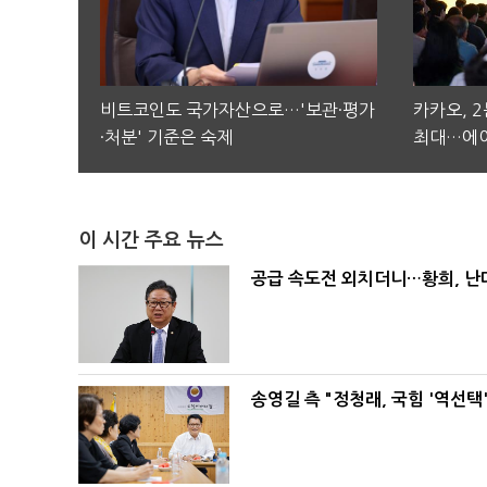
비트코인도 국가자산으로…'보관·평가
카카오, 
·처분' 기준은 숙제
최대…에이
이 시간 주요 뉴스
공급 속도전 외치더니…황희, 난
송영길 측 "정청래, 국힘 '역선