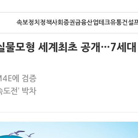
속보
정치
정책
사회
증권
금융
산업
테크
유통
건설
 실물모형 세계최초 공개…7세대
M4E에 검증
속도전’ 박차