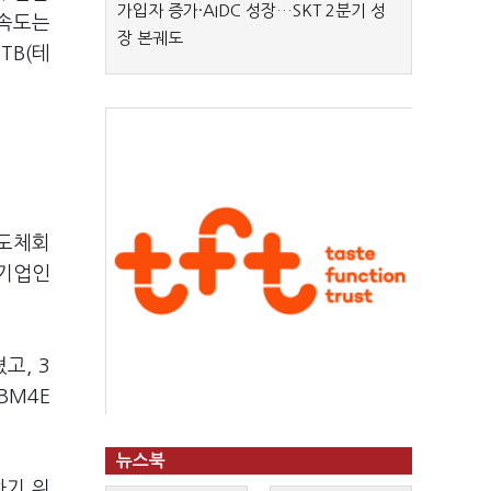
가입자 증가·AIDC 성장…SKT 2분기 성
 속도는
장 본궤도
TB(테
반도체회
 기업인
고, 3
BM4E
뉴스북
하기 위