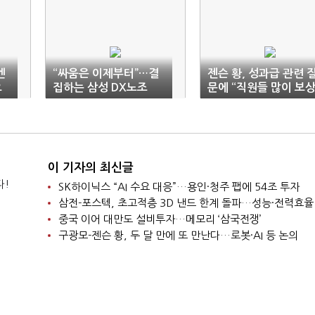
엔
“싸움은 이제부터”…결
젠슨 황, 성과급 관련 
요
집하는 삼성 DX노조
문에 “직원들 많이 보
해야”
이 기자의 최신글
다!
SK하이닉스 “AI 수요 대응”…용인·청주 팹에 54조 투자
삼전-포스텍, 초고적층 3D 낸드 한계 돌파…성능·전력효율
중국 이어 대만도 설비투자…메모리 ‘삼국전쟁’
구광모-젠슨 황, 두 달 만에 또 만난다…로봇·AI 등 논의