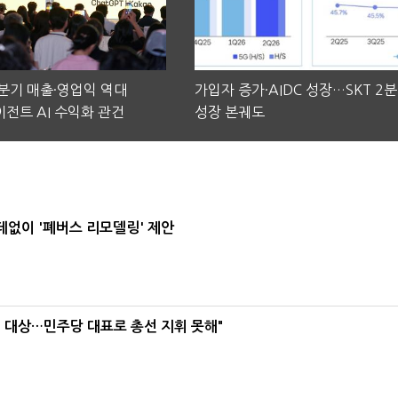
2분기 매출·영업익 역대
가입자 증가·AIDC 성장…SKT 2
전트 AI 수익화 관건
성장 본궤도
데없이 '폐버스 리모델링' 제안
택' 대상…민주당 대표로 총선 지휘 못해"