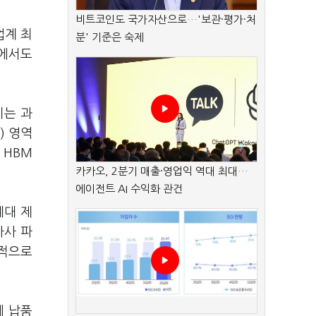
비트코인도 국가자산으로…'보관·평가·처
업계 최
분' 기준은 숙제
품에서도
이는 과
) 영역
 HBM
카카오, 2분기 매출·영업익 역대 최대…
에이전트 AI 수익화 관건
세대 제
자사 파
제적으로
에 납품