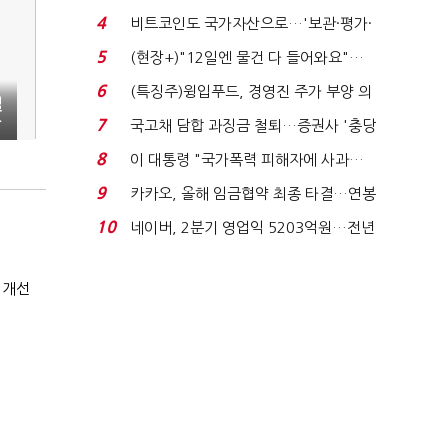
요"…'덜 똘똘한 한 채' 20...
4
비트코인도 국가자산으로…'보관·평가·
처분' 기준은 ...
5
(현장+)"12일엔 물건 다 들어와요"…
빈 매대 채우며 문 연 ...
6
(특징주)윙입푸드, 경영진 주가 부양 의
질
지에 상한가...
상
7
국고채 담합 과징금 철퇴…증권사 '충당
금 폭탄' 우려...
8
이 대통령 "국가폭력 피해자에 사과…
적극적 조사로 진...
9
카카오, 올해 임금협약 최종 타결…연봉
6.3% 인상·격려...
10
네이버, 2분기 영업익 5203억원…전년
비 0.2% 감소...
 개선