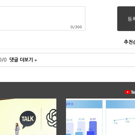
0
/
300
추천
0/0
댓글 더보기