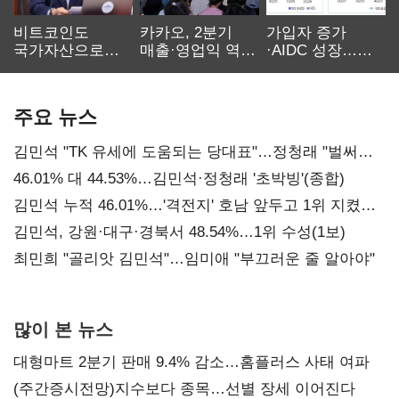
비트코인도
카카오, 2분기
가입자 증가
국가자산으로…'
매출·영업익 역대
·AIDC 성장…
보관·평가·처분'
최대…에이전트
SKT 2분기 성장
기준은 숙제
AI 수익화 관건
본궤도
주요 뉴스
김민석 "TK 유세에 도움되는 당대표"…정청래 "벌써
대표된 양 당직 배분"
46.01% 대 44.53%…김민석·정청래 '초박빙'(종합)
김민석 누적 46.01%…'격전지' 호남 앞두고 1위 지켰다
(2보)
김민석, 강원·대구·경북서 48.54%…1위 수성(1보)
최민희 "골리앗 김민석"…임미애 "부끄러운 줄 알아야"
많이 본 뉴스
대형마트 2분기 판매 9.4% 감소…홈플러스 사태 여파
(주간증시전망)지수보다 종목…선별 장세 이어진다