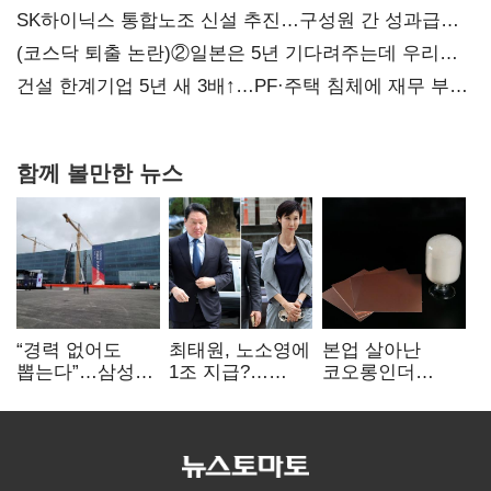
SK하이닉스 통합노조 신설 추진…구성원 간 성과급
불만 확산
(코스닥 퇴출 논란)②일본은 5년 기다려주는데 우리는
당장 퇴출?…시간만으론 부족한 코스닥 구하기
건설 한계기업 5년 새 3배↑…PF·주택 침체에 재무 부담
확대
함께 볼만한 뉴스
“경력 없어도
최태원, 노소영에
본업 살아난
뽑는다”…삼성
1조 지급?…
코오롱인더
·TSMC, 미
재상고 여부 주목
·HS효성…AI·
반도체 인재
배터리 소재로
쟁탈전
보폭 확대