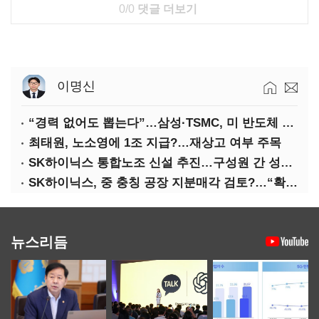
0/0
댓글 더보기
이명신
“경력 없어도 뽑는다”…삼성·TSMC, 미 반도체 인재 쟁탈전
최태원, 노소영에 1조 지급?…재상고 여부 주목
SK하이닉스 통합노조 신설 추진…구성원 간 성과급 불만 확산
SK하이닉스, 중 충칭 공장 지분매각 검토?…“확정된 바 없어”
뉴스리듬