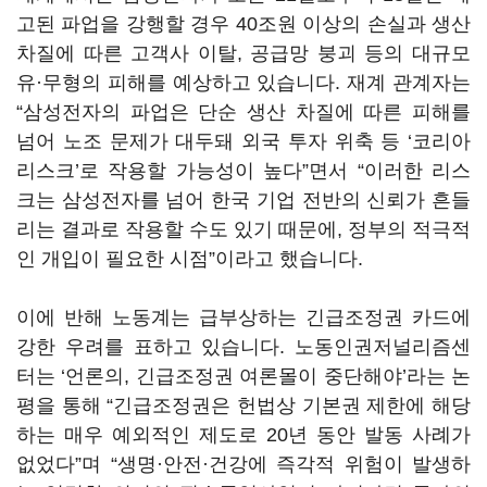
고된 파업을 강행할 경우
40
조원 이상의 손실과 생산
차질에 따른 고객사 이탈
,
공급망 붕괴 등의 대규모
유·무형의 피해를 예상하고 있습니다
.
재계 관계자는
“
삼성전자의 파업은 단순 생산 차질에 따른 피해를
넘어 노조 문제가 대두돼 외국 투자 위축 등
‘
코리아
리스크
’
로 작용할 가능성이 높다
”
면서
“
이러한 리스
크는 삼성전자를 넘어 한국 기업 전반의 신뢰가 흔들
리는 결과로 작용할 수도 있기 때문에
,
정부의 적극적
인 개입이 필요한 시점
”
이라고 했습니다
.
이에 반해 노동계는 급부상하는 긴급조정권 카드에
강한 우려를 표하고 있습니다
.
노동인권저널리즘센
터는
‘
언론의
,
긴급조정권 여론몰이 중단해야
’
라는 논
평을 통해
“
긴급조정권은 헌법상 기본권 제한에 해당
하는 매우 예외적인 제도로
20
년 동안 발동 사례가
없었다
”
며
“
생명·안전·건강에 즉각적 위험이 발생하