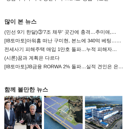
많이 본 뉴스
(민선 9기 한달)③'7조 채무' 곳간에 충격…추미애,
20년만에 '비상재정' 선언 승부수
[IB토마토]아워홈 떠난 구미현, 본느에 340억 베팅…
가족 지배체제 구축
전세사기 피해주택 매입 1만호 돌파…누적 피해자
4만278명
(시론)꿈과 계획은 다르다
[IB토마토]JB금융 RORWA 2% 돌파…실적 견인은 은행
아닌 캐피탈
함께 볼만한 뉴스