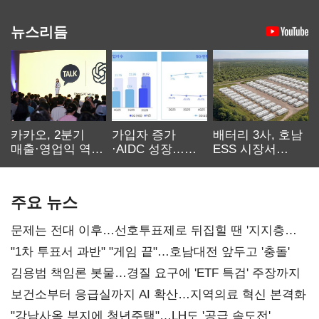
뉴스리듬
카카오, 2분기
가입자 증가
배터리 3사, 호남
매출·영업익 역대
·AIDC 성장…
ESS 시장서
최대…에이전트
SKT 2분기 성장
‘격돌’
AI 수익화 관건
본궤도
주요 뉴스
문제는 전대 이후…선호투표제로 뒤집힐 땐 '지지층
불복'
"1차 투표서 과반" "게임 끝"…호남대전 앞두고 '충돌'
김용범 책임론 봇물…경질 요구에 'ETF 특검' 주장까지
보건소부터 응급실까지 AI 확산…지역의료 혁신 본격화
"강남사옥 부지에 청년주택"…LH도 '공급 속도전'