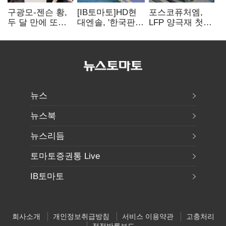
구광모-젠슨 황,
[IB토마토]HD현
포스코퓨처엠,
두 달 만에 또
대엔솔, '한국판
LFP 양극재 첫
만난다…로봇·AI
IRA' 수혜 부상…
대규모 공급…
등 논의
세액공제 선택이
ESS 시장 공략
변수
뉴스
뉴스북
뉴스리듬
토마토증권통 Live
IB토마토
회사소개
개인정보취급방침
서비스 이용약관
고충처리