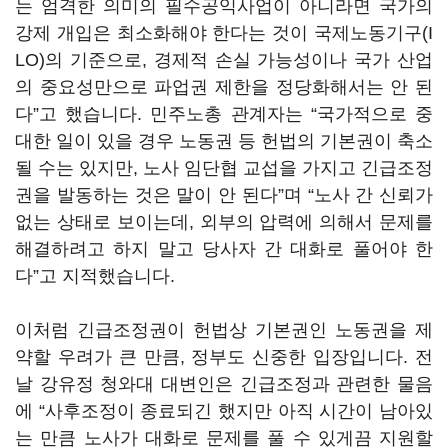
는 엄격한 의미의 필수공익사업이 아니라면 국가의
강제 개입은 최소화해야 한다는 것이 국제노동기구
(I
LO)
의 기준으로
,
경제적 손실 가능성이나 국가 산업
의 중요성만으로 파업권 제한을 정당화해서는 안 된
다
”
고 했습니다
.
민주노총 관계자는
“
국가적으로 중
대한 일이 있을 경우 노동권 등 헌법의 기본권이 축소
될 수는 있지만
,
노사 임단협 교섭을 가지고 긴급조정
권을 발동하는 것은 말이 안 된다
”
며
“
노사 간 신뢰가
없는 상태로 보이는데
,
외부의 압력에 의해서 문제를
해결하려고 하지 말고 당사자 간 대화로 풀어야 한
다
”
고 지적했습니다
.
이처럼 긴급조정권이 헌법상 기본권인 노동권을 제
약할 우려가 큰 만큼
,
정부도 신중한 입장입니다
.
전
날 강유정 청와대 대변인은 긴급조정과 관련한 물음
에
“
사후조정이 종료되긴 했지만 아직 시간이 남아있
는 만큼 노사가 대화로 문제를 풀 수 있게끔 지원할