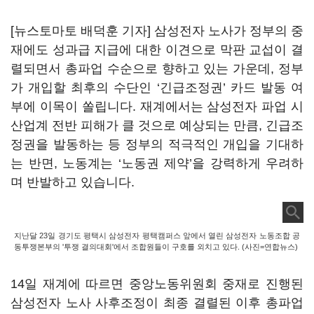
[뉴스토마토 배덕훈 기자] 삼성전자 노사가 정부의 중
재에도 성과급 지급에 대한 이견으로 막판 교섭이 결
렬되면서 총파업 수순으로 향하고 있는 가운데
,
정부
가 개입할 최후의 수단인
‘
긴급조정권
’
카드 발동 여
부에 이목이 쏠립니다
.
재계에서는 삼성전자 파업 시
산업계 전반 피해가 클 것으로 예상되는 만큼
,
긴급조
정권을 발동하는 등 정부의 적극적인 개입을 기대하
는 반면
,
노동계는
‘
노동권 제약
’
을 강력하게 우려하
며 반발하고 있습니다
.
지난달 23일 경기도 평택시 삼성전자 평택캠퍼스 앞에서 열린 삼성전자 노동조합 공
동투쟁본부의 '투쟁 결의대회'에서 조합원들이 구호를 외치고 있다. (사진=연합뉴스)
14
일 재계에 따르면 중앙노동위원회 중재로 진행된
삼성전자 노사 사후조정이 최종 결렬된 이후 총파업