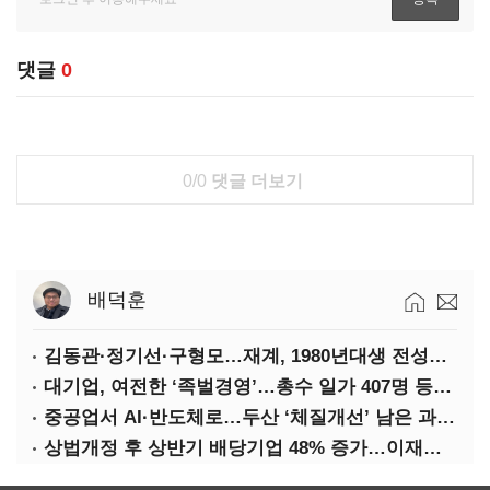
댓글
0
0/0
댓글 더보기
배덕훈
김동관·정기선·구형모…재계, 1980년대생 전성시대
대기업, 여전한 ‘족벌경영’…총수 일가 407명 등기임원
중공업서 AI·반도체로…두산 ‘체질개선’ 남은 과제는
상법개정 후 상반기 배당기업 48% 증가…이재용 배당액 728억 1위