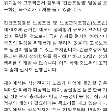
위기감이 고조되면서 정부의
‘
긴급조정권
’
발동을 요
구하는 목소리가 고개를 들고 있습니다
.
긴급조정권은 노동조합 및 노동관계조정법
(
노조법
)
제
76
조에 근거한 제도로 쟁의행위 규모가 크거나 성
질이 특별한 것으로서 국민 경제를 현저히 해하거나
국민의 일상을 위태롭게 할 우려가 있을 때 고용노동
부 장관이 발동할 수 있는 조치입니다
.
긴급조정이 발
동되면 즉시 쟁의행위를 중지해야 하고
30
일간 쟁의
행위를 재개할 수 없습니다
.
이와 함께 중노위의 조정
과 중재 절차도 진행됩니다
.
재계에서는 삼성전자가 노조가 파업에 돌입할 경우
막대한 피해가 예상되는 데다
,
공급망은 물론 한국 기
업 전반으로 충격파가 번질 가능성이 높다는 점에서
정부의 개입이 필요하다는 목소리를 내고 있습니다
.
재계에서는 삼성전자가 오는
21
일로부터
18
일간 예