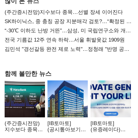
많이 본 뉴스
(주간증시전망)지수보다 종목…선별 장세 이어진다
SK하이닉스, 중 충칭 공장 지분매각 검토?…“확정된 바
없어”
“-30℃ 이하도 난방 거뜬”…삼성, 미 국립연구소와 개발
협력
전국 기름값 12주 연속 하락…서울 휘발윳값 1909원
김민석 "경선갈등 완전 제로 노력"…정청래 "반명 공세
사과부터"
함께 볼만한 뉴스
(주간증시전망)
[IB토마토]
[IB토마토]
지수보다 종목…
(공시톺아보기)
(유증레이다)
선별 장세
수주 공시, 왜
툴젠, 조달액