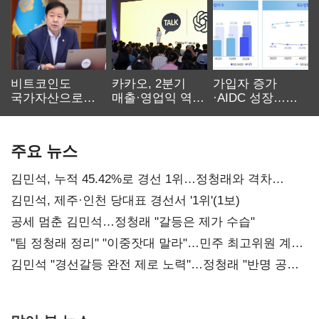
비트코인도
카카오, 2분기
가입자 증가
국가자산으로…'
매출·영업익 역대
·AIDC 성장…
보관·평가·처분'
최대…에이전트
SKT 2분기 성장
기준은 숙제
AI 수익화 관건
본궤도
주요 뉴스
김민석, 누적 45.42%로 경선 1위…정청래와 격차
0.86%p(2보)
김민석, 제주·인천 당대표 경선서 '1위'(1보)
공세 멈춘 김민석…정청래 "갈등은 제가 수습"
"팀 정청래 정리" "이중잣대 말라"…민주 최고위원 계파
다툼 격화
김민석 "경선갈등 완전 제로 노력"…정청래 "반명 공세
사과부터"