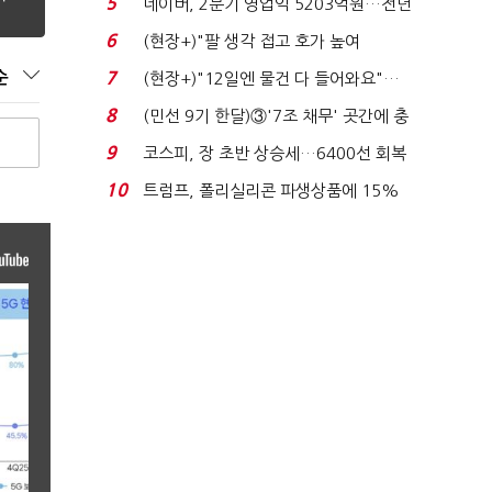
5
네이버, 2분기 영업익 5203억원…전년
비 0.2% 감소...
6
(현장+)"팔 생각 접고 호가 높여
요"…'덜 똘똘한 한 채' 20...
순
7
(현장+)"12일엔 물건 다 들어와요"…
빈 매대 채우며 문 연 ...
8
(민선 9기 한달)③'7조 채무' 곳간에 충
격…추미애, 20년...
9
코스피, 장 초반 상승세…6400선 회복
시도
10
트럼프, 폴리실리콘 파생상품에 15%
관세…"미 산업 재건"...