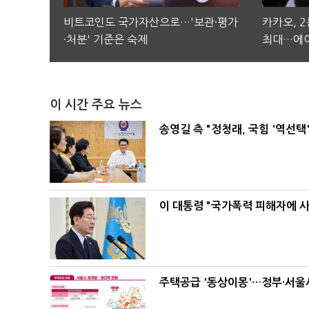
비트코인도 국가자산으로…'보관·평가
카카오, 
·처분' 기준은 숙제
최대…에이
이 시간 주요 뉴스
송영길 측 "정청래, 국힘 '역선
이 대통령 "국가폭력 피해자에 
주택공급 '동상이몽'…정부·서울시