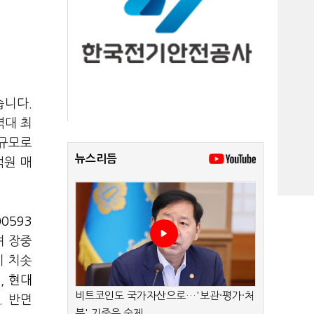
습니다.
역대 최
 규모로
뉴스리듬
억원 매
0593
며 장중
지 치솟
),
현대
비트코인도 국가자산으로…'보관·평가·처
. 반면
분' 기준은 숙제