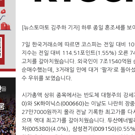
[뉴스토마토 김주하 기자] 하루 종일 혼조세를 
7일 한국거래소에 따르면 코스피는 전일 대비 105
지수는 전일 대비 114.51포인트(1.55%) 오른 7
고치를 갈아치웠습니다. 외국인이 7조1540억원
순매수했는데, 3거래일 만에 대거 '팔자'로 돌아섰
수 우위를 보였습니다.
시가총액 상위 종목에서는 반도체 대형주의 강세가
0)
와
SK하이닉스(000660)
는 이날도 나란히 장중
27만7000원까지 올라 전날 기록한 최고가를 다시
으며 역대 최고가를 갈아치웠습니다.
두산에너빌리
차(005380)
(4.0%),
삼성전기(009150)
(0.55