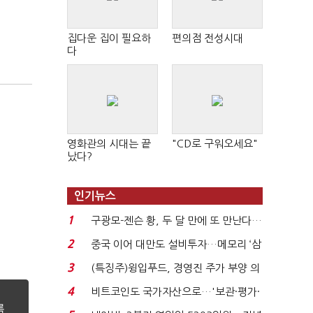
집다운 집이 필요하
편의점 전성시대
다
영화관의 시대는 끝
"CD로 구워오세요"
났다?
인기뉴스
1
구광모-젠슨 황, 두 달 만에 또 만난다…
로봇·AI 등 논...
2
중국 이어 대만도 설비투자…메모리 ‘삼
국전쟁’
3
(특징주)윙입푸드, 경영진 주가 부양 의
지에 상한가...
4
비트코인도 국가자산으로…'보관·평가·
처분' 기준은 ...