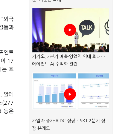
 "외국
 갈등과
6포인트
카카오, 2분기 매출·영업익 역대 최대…
이 17
에이전트 AI 수익화 관건
키는 흐
),
알테
(277
%) 등은
가입자 증가·AIDC 성장…SKT 2분기 성
장 본궤도