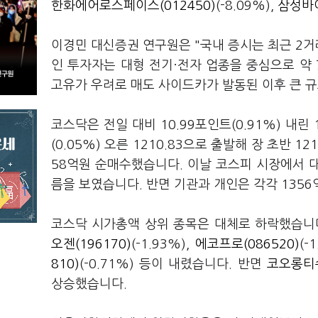
한화에어로스페이스(012450)
(-8.09%),
삼성바이
이경민 대신증권 연구원은 "국내 증시는 최근 2거
인 투자자는 대형 전기·전자 업종을 중심으로 약 
고유가 우려로 매도 사이드카가 발동된 이후 큰 규
코스닥은 전일 대비 10.99포인트(0.91%) 내린
(0.05%) 오른 1210.83으로 출발해 장 초반 
58억원 순매수했습니다. 이날 코스피 시장에서 
름을 보였습니다. 반면 기관과 개인은 각각 1356
코스닥 시가총액 상위 종목은 대체로 하락했습니
오젠(196170)
(-1.93%),
에코프로(086520)
(-
810)
(-0.71%) 등이 내렸습니다. 반면
코오롱티슈
상승했습니다.