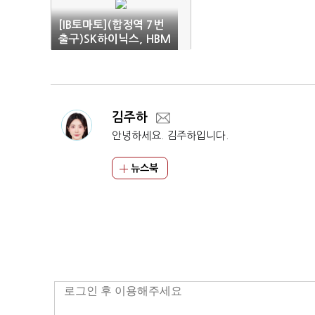
[IB토마토](합정역 7번
출구)SK하이닉스, HBM
굴욕에서 엔비디아 동맹
까지
김주하
안녕하세요. 김주하입니다.
뉴스북