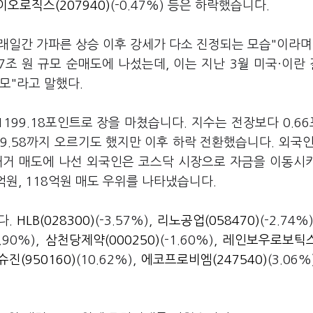
오로직스(207940)
(-0.47%) 등은 하락했습니다.
래일간 가파른 상승 이후 강세가 다소 진정되는 모습"이라며
7조 원 규모 순매도에 나섰는데, 이는 지난 3월 미국·이란
모"라고 말했다.
 1199.18포인트로 장을 마쳤습니다. 지수는 전장보다 0.6
1219.58까지 오르기도 했지만 이후 하락 전환했습니다. 외국인
대거 매도에 나선 외국인은 코스닥 시장으로 자금을 이동시
억원, 118억원 매도 우위를 나타냈습니다.
다.
HLB(028300)
(-3.57%),
리노공업(058470)
(-2.74%
1.90%),
삼천당제약(000250)
(-1.60%),
레인보우로보틱스
진(950160)
(10.62%),
에코프로비엠(247540)
(3.06