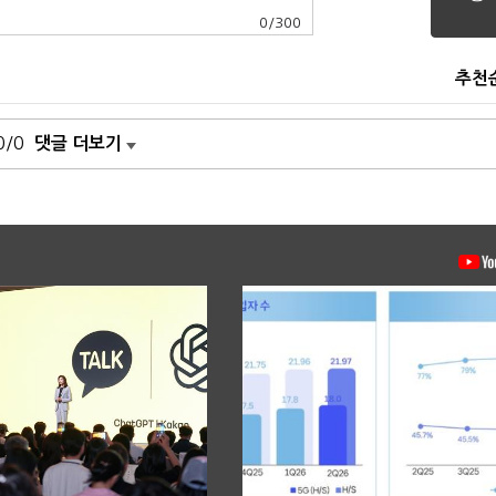
0
/
300
추천
0/0
댓글 더보기