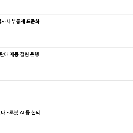
계열사 내부통제 표준화
 판매 제동 걸린 은행
난다…로봇·AI 등 논의