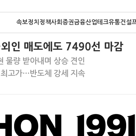
속보
정치
정책
사회
증권
금융
산업
테크
유통
건설
외인 매도에도 7490선 마감
 물량 받아내며 상승 견인
 최고가…반도체 강세 지속