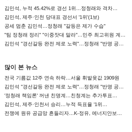
김민석, 누적 45.42%로 경선 1위…정청래와 격차
0.86%p(2보)
김민석, 제주·인천 당대표 경선서 '1위'(1보)
공세 멈춘 김민석…정청래 "갈등은 제가 수습"
"팀 정청래 정리" "이중잣대 말라"…민주 최고위원 계파
다툼 격화
김민석 "경선갈등 완전 제로 노력"…정청래 "반명 공세
사과부터"
많이 본 뉴스
전국 기름값 12주 연속 하락…서울 휘발윳값 1909원
김민석 "경선갈등 완전 제로 노력"…정청래 "반명 공세
사과부터"
'정청래 책임론' 꺼낸 친명계…친청계는 추가투표
때리기
김민석, 제주·인천서 승리…누적 득표율 '1위
탈환'(종합)
전쟁에 원유 공급망 흔들리자…K-정유, 에너지안보
핵심으로 재부상