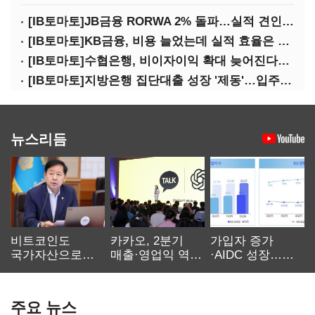
[IB토마토]JB금융 RORWA 2% 돌파…실적 견인은 은행 아닌 캐피탈
[IB토마토]KB금융, 비용 늘었는데 실적 효율은 개선…증권 호황 효과
[IB토마토]수협은행, 비이자이익 확대 늦어진다…공모운용사 인가 연말로
[IB토마토]지방은행 집단대출 성장 '제동'…입주절벽에 반사이익도 희박
뉴스리듬
비트코인도
카카오, 2분기
가입자 증가
국가자산으로…'
매출·영업익 역대
·AIDC 성장…
보관·평가·처분'
최대…에이전트
SKT 2분기 성장
기준은 숙제
AI 수익화 관건
본궤도
주요 뉴스