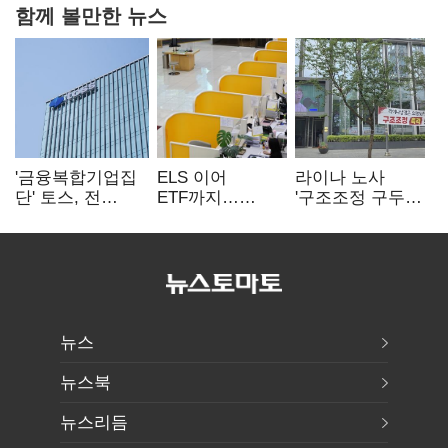
함께 볼만한 뉴스
'금융복합기업집
ELS 이어
라이나 노사
단' 토스, 전
ETF까지…
'구조조정 구두
계열사 내부통제
고위험상품 판매
합의안' 도출
표준화
제동 걸린 은행
뉴스
뉴스북
뉴스리듬