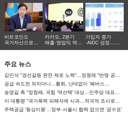
비트코인도
카카오, 2분기
가입자 증가
국가자산으로…'
매출·영업익 역대
·AIDC 성장…
보관·평가·처분'
최대…에이전트
SKT 2분기 성장
기준은 숙제
AI 수익화 관건
본궤도
주요 뉴스
김민석 "경선갈등 완전 제로 노력"…정청래 "반명 공세
사과부터"
공급 속도전 외치더니…황희, 난데없이 '폐버스
리모델링' 제안
송영길 측 "정청래, 국힘 '역선택' 대상…민주당 대표로
총선 지휘 못해"
이 대통령 "국가폭력 피해자에 사과…적극적 조사로
진실 밝혀야"
주택공급 '동상이몽'…정부·서울시 협력 없으면 '공수표'