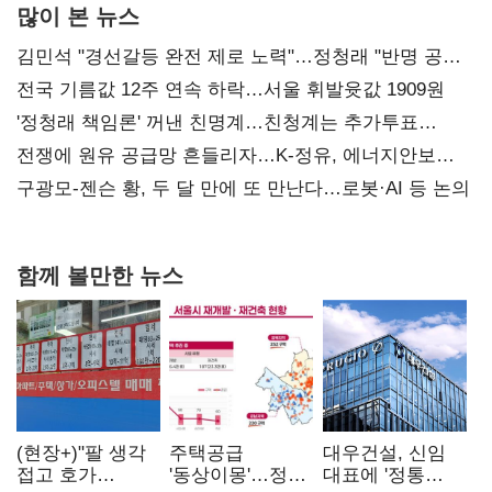
많이 본 뉴스
김민석 "경선갈등 완전 제로 노력"…정청래 "반명 공세
사과부터"
전국 기름값 12주 연속 하락…서울 휘발윳값 1909원
'정청래 책임론' 꺼낸 친명계…친청계는 추가투표
때리기
전쟁에 원유 공급망 흔들리자…K-정유, 에너지안보
핵심으로 재부상
구광모-젠슨 황, 두 달 만에 또 만난다…로봇·AI 등 논의
함께 볼만한 뉴스
(현장+)"팔 생각
주택공급
대우건설, 신임
접고 호가
'동상이몽'…정부
대표에 '정통