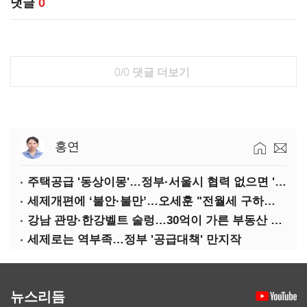
댓글
0
0/0
댓글 더보기
홍연
주택공급 '동상이몽'…정부·서울시 협력 없으면 '공수표'
세제개편에 ‘불안·불만’…오세훈 "전월세 구하기 더 힘들어질 것"
강남 관망·한강벨트 술렁…30억이 가른 부동산 민심
세제로는 역부족…정부 '공급대책' 만지작
뉴스리듬