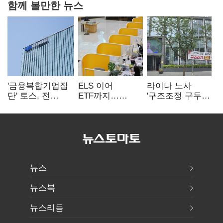
함께 볼만한 뉴스
'금융복합기업집
ELS 이어
라이나 노사
단' 토스, 전
ETF까지…
'구조조정 구두
계열사 내부통제
고위험상품 판매
합의안' 도출
표준화
제동 걸린 은행
뉴스
뉴스북
뉴스리듬