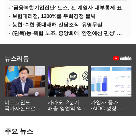
'금융복합기업집단' 토스, 전 계열사 내부통제 표준화
보험대리점, 1200%룰 우회경쟁 불씨
농협·수협 중대재해 전담조직 '유명무실'
(단독)농·축협 노조, 중앙회에 '안전예산 편성' 요구
뉴스리듬
비트코인도
카카오, 2분기
가입자 증가
국가자산으로…'
매출·영업익 역대
·AIDC 성장…
보관·평가·처분'
최대…에이전트
SKT 2분기 성장
기준은 숙제
AI 수익화 관건
본궤도
주요 뉴스