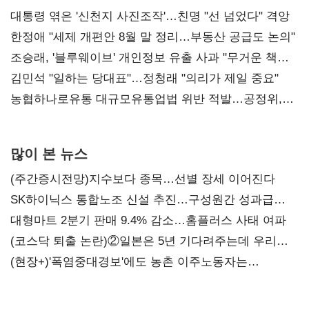
대통령 엮은 '신천지 사진조작'…친명 "선 넘었다" 격앙
한정애 "세제 개편안 8월 말 정리…부동산 공급도 논의"
조승래, '블루웨이브' 개인정보 유출 사과 "무거운 책임
통감"
김민석 "일하는 당대표"…정청래 "의리가 제일 중요"
농협하나로유통 대규모유통업법 위반 적발…공정위,
과징금 4억6200만원 부과
많이 본 뉴스
(주간증시전망)지수보다 종목…선별 장세 이어진다
SK하이닉스 통합노조 신설 추진…구성원간 성과급
불만 확산
대형마트 2분기 판매 9.4% 감소…홈플러스 사태 여파
(코스닥 퇴출 논란)②일본은 5년 기다려주는데 우리는
당장 퇴출?…시간만으론 부족한 코스닥 구하기
(현장+)'폭염중대경보'에도 농촌 이주노동자는
강행군…'야외작업 중지' 권고도 무시