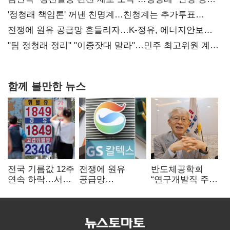
사과부터"
'정청래 책임론' 꺼낸 친명계…친청계는 추가투표
때리기
전쟁에 원유 공급망 흔들리자…K-정유, 에너지안보
핵심으로 재부상
"팀 정청래 정리" "이중잣대 말라"…민주 최고위원 계파
다툼 격화
함께 볼만한 뉴스
전국 기름값 12주
전쟁에 원유
반도체공학회
연속 하락…서울
공급망
“연구개발직 주
휘발윳값 1909원
흔들리자…K-
52시간제
정유, 에너지안보
개선해야”
핵심으로 재부상