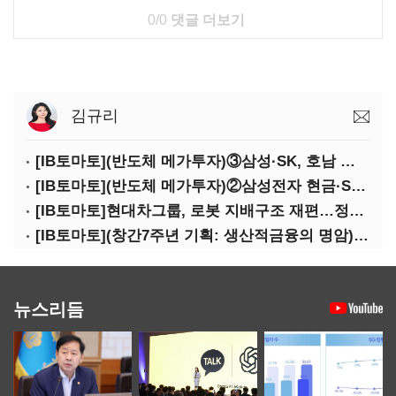
0/0
댓글 더보기
김규리
[IB토마토](반도체 메가투자)③삼성·SK, 호남 동시 출격…인력·협력사 쟁탈전
[IB토마토](반도체 메가투자)②삼성전자 현금·SDI 차입…엇갈린 2655조 투자체력
[IB토마토]현대차그룹, 로봇 지배구조 재편…정의선 1245억 추가 투입 유력
[IB토마토](창간7주년 기획: 생산적금융의 명암)③선택받은 산업, 커진 자금격차
뉴스리듬