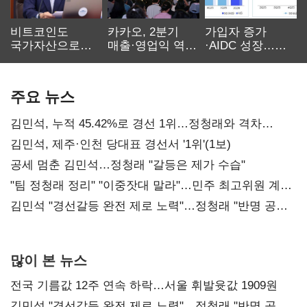
비트코인도
카카오, 2분기
가입자 증가
국가자산으로…'
매출·영업익 역대
·AIDC 성장…
보관·평가·처분'
최대…에이전트
SKT 2분기 성장
기준은 숙제
AI 수익화 관건
본궤도
주요 뉴스
김민석, 누적 45.42%로 경선 1위…정청래와 격차
0.86%p(2보)
김민석, 제주·인천 당대표 경선서 '1위'(1보)
공세 멈춘 김민석…정청래 "갈등은 제가 수습"
"팀 정청래 정리" "이중잣대 말라"…민주 최고위원 계파
다툼 격화
김민석 "경선갈등 완전 제로 노력"…정청래 "반명 공세
사과부터"
많이 본 뉴스
전국 기름값 12주 연속 하락…서울 휘발윳값 1909원
김민석 "경선갈등 완전 제로 노력"…정청래 "반명 공세