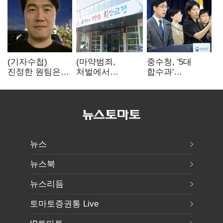
(기자수첩)
(마약범죄,
중수청, '5대
진정한 원팀은
처벌에서
합수과'
'시민과 함께'일
치료로)②(단독)"
띄운다는데…
때 완성
마약은 전염병…
수사·기소
여성 맞춤형
분리로 협력방안
재활과정 개발
'부재'
중"
뉴스
뉴스북
뉴스리듬
토마토증권통 Live