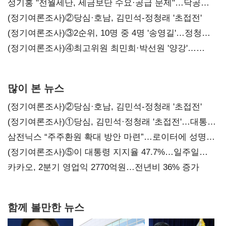
구조혁신
성기홍 "전월세난, 세금보단 수요·공급 문제"…닥공
시사
(정기여론조사)②당심·호남, 김민석-정청래 '초접전'
(정기여론조사)③2순위, 10명 중 4명 '송영길'…정청래
'한 자릿수'
(정기여론조사)④최고위원 최민희·박선원 '양강'…
서미화·이성윤·임미애 뒤이어
많이 본 뉴스
(정기여론조사)②당심·호남, 김민석-정청래 '초접전'
(정기여론조사)①당심, 김민석·정청래 '초접전'…대통령
지지도 '50% 아래로'(종합)
삼전닉스 “주주환원 확대 방안 마련”…로이터에 성명
보내
(정기여론조사)⑤이 대통령 지지율 47.7%…일주일
만에 다시 40%대
카카오, 2분기 영업익 2770억원…전년비 36% 증가
함께 볼만한 뉴스