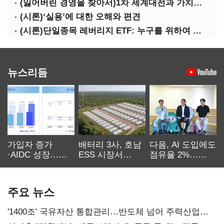
(잃어버린 경영을 찾아서)1차 세계대전과 가치의 전도: 불황기 리스크 매니지먼트[윤리]
(시론)‘실용’에 대한 오해와 편견
(시론)단일종목 레버리지 ETF: 누구를 위하여 종은 울리나
뉴스리듬
가입자 증가
배터리 3사, 호남
다음, AI 도입에도
·AIDC 성장…
ESS 시장서
점유율 2%…
SKT 2분기 성장
‘격돌’
에이전트
본궤도
차별화가 관건
주요 뉴스
'1400조' 국유자산 통합관리…반도체 넘어 주력산업