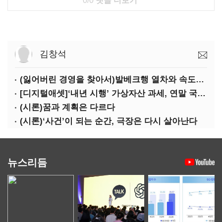
0/0
댓글 더보기
김창석
(잃어버린 경영을 찾아서)발베크행 열차와 속도의 환상: 디지털 전환과 물류 혁신의 포용적 노동 전략
[디지털애셋]‘내년 시행’ 가상자산 과세, 연말 국회 문턱 넘을까
(시론)꿈과 계획은 다르다
(시론)‘사건’이 되는 순간, 극장은 다시 살아난다
뉴스리듬