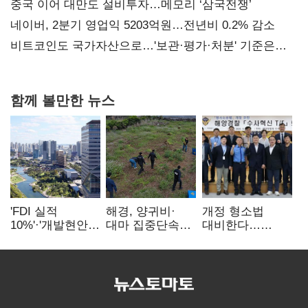
중국 이어 대만도 설비투자…메모리 ‘삼국전쟁’
네이버, 2분기 영업익 5203억원…전년비 0.2% 감소
비트코인도 국가자산으로…'보관·평가·처분' 기준은
숙제
함께 볼만한 뉴스
'FDI 실적
해경, 양귀비·
개정 형소법
10%'·'개발현안
대마 집중단속…
대비한다…
산적'…
4개월 동안
해경청
인천경제청장
249명 검거
'수사혁신TF'
구원투수 찾기
가동