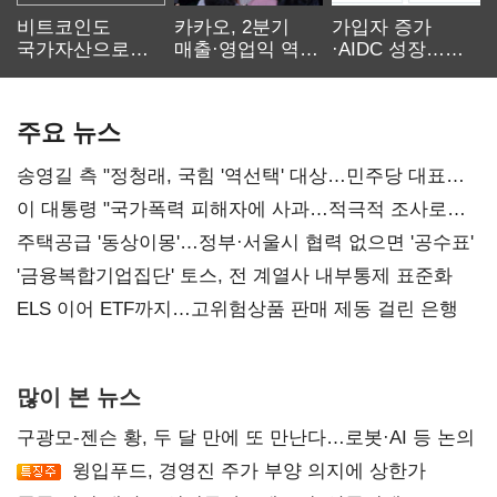
비트코인도
카카오, 2분기
가입자 증가
국가자산으로…'
매출·영업익 역대
·AIDC 성장…
보관·평가·처분'
최대…에이전트
SKT 2분기 성장
기준은 숙제
AI 수익화 관건
본궤도
주요 뉴스
송영길 측 "정청래, 국힘 '역선택' 대상…민주당 대표로
총선 지휘 못해"
이 대통령 "국가폭력 피해자에 사과…적극적 조사로
진실 밝혀야"
주택공급 '동상이몽'…정부·서울시 협력 없으면 '공수표'
'금융복합기업집단' 토스, 전 계열사 내부통제 표준화
ELS 이어 ETF까지…고위험상품 판매 제동 걸린 은행
많이 본 뉴스
구광모-젠슨 황, 두 달 만에 또 만난다…로봇·AI 등 논의
윙입푸드, 경영진 주가 부양 의지에 상한가