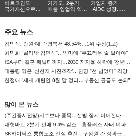
비트코인도
카카오, 2분기
가입자 증가
국가자산으로…'
매출·영업익 역대
·AIDC 성장…
보관·평가·처분'
최대…에이전트
SKT 2분기 성장
기준은 숙제
AI 수익화 관건
본궤도
주요 뉴스
김민석, 강원·대구·경북서 48.54%…1위 수성(1보)
최민희 "골리앗 김민석"…임미애 "부끄러운 줄 알아야"
ISA부터 결혼 페널티까지…2030 지지율 하락에 '청년
챙기기'
대통령 엮은 '신천지 사진조작'…친명 "선 넘었다" 격앙
한정애 "세제 개편안 8월 말 정리…부동산 공급도 논의"
많이 본 뉴스
(주간증시전망)지수보다 종목…선별 장세 이어진다
대형마트 2분기 판매 9.4% 감소…홈플러스 사태 여파
SK하이닉스 통합노조 신설 추진…구성원 간 성과급