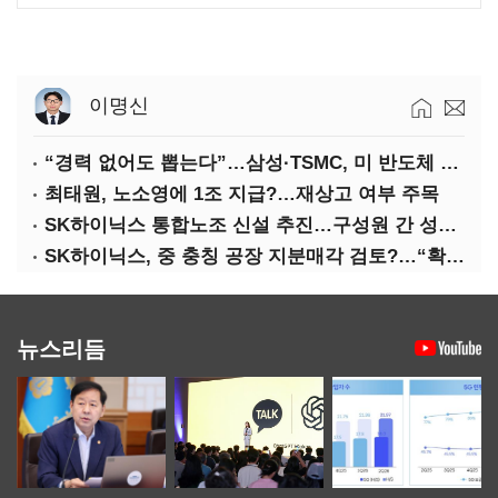
이명신
“경력 없어도 뽑는다”…삼성·TSMC, 미 반도체 인재 쟁탈전
최태원, 노소영에 1조 지급?…재상고 여부 주목
SK하이닉스 통합노조 신설 추진…구성원 간 성과급 불만 확산
SK하이닉스, 중 충칭 공장 지분매각 검토?…“확정된 바 없어”
뉴스리듬