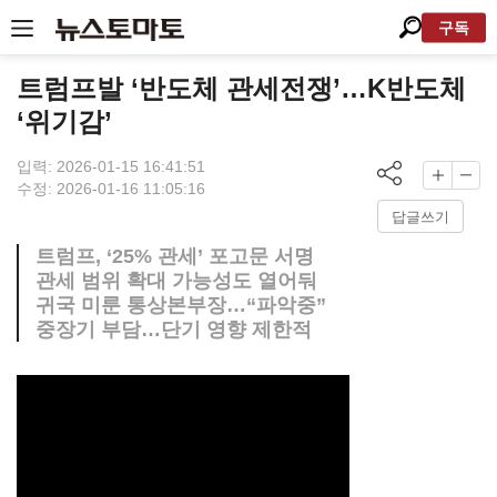
구독
트럼프발 ‘반도체 관세전쟁’…K반도체
‘위기감’
입력: 2026-01-15 16:41:51
수정: 2026-01-16 11:05:16
답글쓰기
트럼프, ‘25% 관세’ 포고문 서명
관세 범위 확대 가능성도 열어둬
귀국 미룬 통상본부장…“파악중”
중장기 부담…단기 영향 제한적