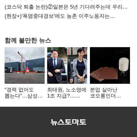
불만 확산
(코스닥 퇴출 논란)②일본은 5년 기다려주는데 우리는
당장 퇴출?…시간만으론 부족한 코스닥 구하기
(현장+)'폭염중대경보'에도 농촌 이주노동자는
강행군…'야외작업 중지' 권고도 무시
함께 볼만한 뉴스
“경력 없어도
최태원, 노소영에
본업 살아난
뽑는다”…삼성
1조 지급?…
코오롱인더
·TSMC, 미
재상고 여부 주목
·HS효성…AI·
반도체 인재
배터리 소재로
쟁탈전
보폭 확대