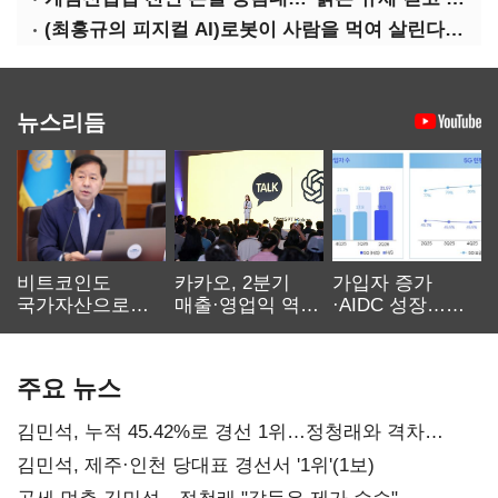
(최홍규의 피지컬 AI)로봇이 사람을 먹여 살린다, 그런데 언제 먹여야 할지는 모른다
뉴스리듬
비트코인도
카카오, 2분기
가입자 증가
국가자산으로…'
매출·영업익 역대
·AIDC 성장…
보관·평가·처분'
최대…에이전트
SKT 2분기 성장
기준은 숙제
AI 수익화 관건
본궤도
주요 뉴스
김민석, 누적 45.42%로 경선 1위…정청래와 격차
0.86%p(2보)
김민석, 제주·인천 당대표 경선서 '1위'(1보)