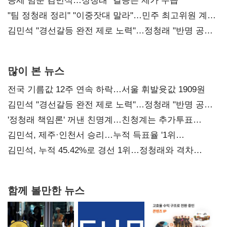
공세 멈춘 김민석…정청래 "갈등은 제가 수습"
"팀 정청래 정리" "이중잣대 말라"…민주 최고위원 계파
다툼 격화
김민석 "경선갈등 완전 제로 노력"…정청래 "반명 공세
사과부터"
많이 본 뉴스
전국 기름값 12주 연속 하락…서울 휘발윳값 1909원
김민석 "경선갈등 완전 제로 노력"…정청래 "반명 공세
사과부터"
'정청래 책임론' 꺼낸 친명계…친청계는 추가투표
때리기
김민석, 제주·인천서 승리…누적 득표율 '1위
탈환'(종합)
김민석, 누적 45.42%로 경선 1위…정청래와 격차
0.86%p(2보)
함께 볼만한 뉴스