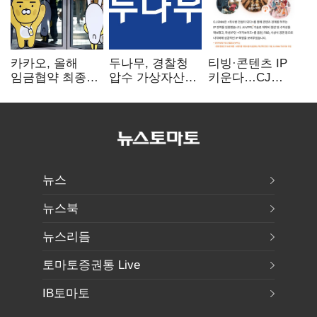
카카오, 올해
두나무, 경찰청
티빙·콘텐츠 IP
임금협약 최종
압수 가상자산
키운다…CJ
타결…연봉 6.3%
보관 맡는다…
ENM, 하반기
인상·격려금
커스터디 사업
글로벌 확장 가속
300만원
최종 낙찰
뉴스
뉴스북
뉴스리듬
토마토증권통 Live
IB토마토