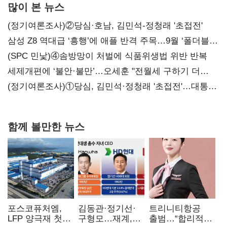
많이 본 뉴스
(정기여론조사)②당심·호남, 김민석-정청래 '초접전'
삼성 Z8 역대급 ‘흥행’에 애플 반격 주목…9월 ‘폴더블
대전’
(SPC 민낯)④솜방망이 처벌에 식품위생법 위반 반복
세제개편에 ‘불안·불만’…오세훈 "전월세 구하기 더
힘들어질 것"
(정기여론조사)①당심, 김민석·정청래 '초접전'…대통령
지지도 '50% 아래로'(종합)
함께 볼만한 뉴스
포스코퓨처엠,
김동관·정기선·
트리니티항공
LFP 양극재 첫
구형모…재계,
출범…“합리적