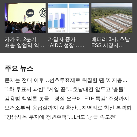
카카오, 2분기
가입자 증가
배터리 3사, 호남
매출·영업익 역대
·AIDC 성장…
ESS 시장서
최대…에이전트
SKT 2분기 성장
‘격돌’
AI 수익화 관건
본궤도
주요 뉴스
문제는 전대 이후…선호투표제로 뒤집힐 땐 '지지층
불복'
"1차 투표서 과반" "게임 끝"…호남대전 앞두고 '충돌'
김용범 책임론 봇물…경질 요구에 'ETF 특검' 주장까지
보건소부터 응급실까지 AI 확산…지역의료 혁신 본격화
"강남사옥 부지에 청년주택"…LH도 '공급 속도전'