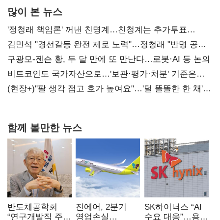
많이 본 뉴스
'정청래 책임론' 꺼낸 친명계…친청계는 추가투표
때리기
김민석 "경선갈등 완전 제로 노력"…정청래 "반명 공세
사과부터"
구광모-젠슨 황, 두 달 만에 또 만난다…로봇·AI 등 논의
비트코인도 국가자산으로…'보관·평가·처분' 기준은
숙제
(현장+)"팔 생각 접고 호가 높여요"…'덜 똘똘한 한 채'
20억 키맞추기
함께 볼만한 뉴스
반도체공학회
진에어, 2분기
SK하이닉스 “AI
“연구개발직 주
영업손실
수요 대응”…용인