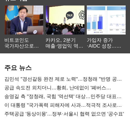
비트코인도
카카오, 2분기
가입자 증가
국가자산으로…'
매출·영업익 역대
·AIDC 성장…
보관·평가·처분'
최대…에이전트
SKT 2분기 성장
기준은 숙제
AI 수익화 관건
본궤도
주요 뉴스
김민석 "경선갈등 완전 제로 노력"…정청래 "반명 공세
사과부터"
공급 속도전 외치더니…황희, 난데없이 '폐버스
리모델링' 제안
송영길 측 "정청래, 국힘 '역선택' 대상…민주당 대표로
총선 지휘 못해"
이 대통령 "국가폭력 피해자에 사과…적극적 조사로
진실 밝혀야"
주택공급 '동상이몽'…정부·서울시 협력 없으면 '공수표'