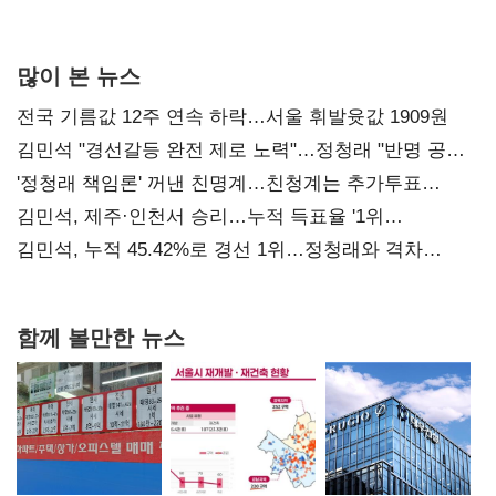
사과부터"
많이 본 뉴스
전국 기름값 12주 연속 하락…서울 휘발윳값 1909원
김민석 "경선갈등 완전 제로 노력"…정청래 "반명 공세
사과부터"
'정청래 책임론' 꺼낸 친명계…친청계는 추가투표
때리기
김민석, 제주·인천서 승리…누적 득표율 '1위
탈환'(종합)
김민석, 누적 45.42%로 경선 1위…정청래와 격차
0.86%p(2보)
함께 볼만한 뉴스