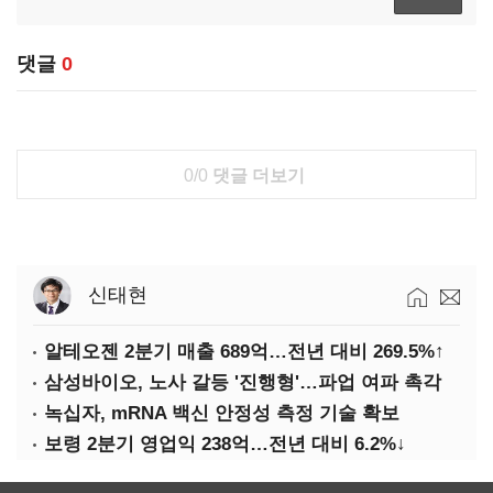
댓글
0
0/0
댓글 더보기
신태현
알테오젠 2분기 매출 689억…전년 대비 269.5%↑
삼성바이오, 노사 갈등 '진행형'…파업 여파 촉각
녹십자, mRNA 백신 안정성 측정 기술 확보
보령 2분기 영업익 238억…전년 대비 6.2%↓