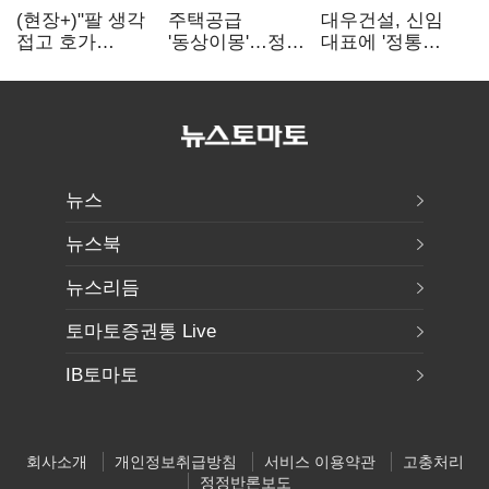
(현장+)"팔 생각
주택공급
대우건설, 신임
접고 호가
'동상이몽'…정부
대표에 '정통
높여요"…'덜
·서울시 협력
대우맨' 이강석
똘똘한 한 채'
없으면 '공수표'
부사장 내정
20억 키맞추기
뉴스
뉴스북
뉴스리듬
토마토증권통 Live
IB토마토
회사소개
개인정보취급방침
서비스 이용약관
고충처리
정정반론보도