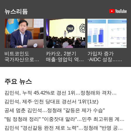
뉴스리듬
비트코인도
카카오, 2분기
가입자 증가
국가자산으로…'
매출·영업익 역대
·AIDC 성장…
보관·평가·처분'
최대…에이전트
SKT 2분기 성장
기준은 숙제
AI 수익화 관건
본궤도
주요 뉴스
김민석, 누적 45.42%로 경선 1위…정청래와 격차
0.86%p(2보)
김민석, 제주·인천 당대표 경선서 '1위'(1보)
공세 멈춘 김민석…정청래 "갈등은 제가 수습"
"팀 정청래 정리" "이중잣대 말라"…민주 최고위원 계파
다툼 격화
김민석 "경선갈등 완전 제로 노력"…정청래 "반명 공세