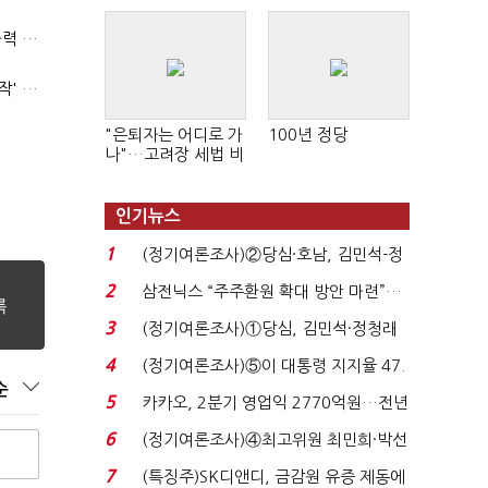
(폴리스라인)'순환근무 방침'에 경찰은 삭발…"베테랑·수사력 보강 먼저"
'신림동·서현역 칼부림' 뒤엔 기동순찰대…'장윤기 은폐·조작' 후엔 내부비리수사대
"은퇴자는 어디로 가
100년 정당
나"…고려장 세법 비
판 확산
인기뉴스
1
(정기여론조사)②당심·호남, 김민석-정
청래 '초접전'...
2
삼전닉스 “주주환원 확대 방안 마련”…
로이터에 성명...
3
(정기여론조사)①당심, 김민석·정청래
'초접전'…대통령 ...
4
(정기여론조사)⑤이 대통령 지지율 47.
순
7%…일주일 만에 ...
5
카카오, 2분기 영업익 2770억원…전년
비 36% 증가...
6
(정기여론조사)④최고위원 최민희·박선
원 '양강'…서미...
7
(특징주)SK디앤디, 금감원 유증 제동에