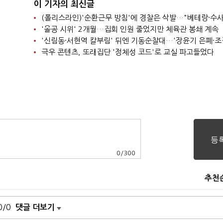
이 기자의 최신글
'올공 시위' 2개월…집회 인원 줄었지만 체육관 봉쇄 계속
극우 콘텐츠, 또래집단 '정체성 코드'로 교실 파고들었다
0
/
300
추천
0/0
댓글 더보기