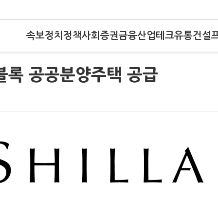
속보
정치
정책
사회
증권
금융
산업
테크
유통
건설
4블록 공공분양주택 공급