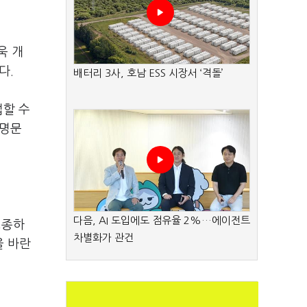
욱 개
다.
배터리 3사, 호남 ESS 시장서 ‘격돌’
접할 수
 명문
다음, AI 도입에도 점유율 2%…에이전트
영종하
차별화가 관건
을 바란