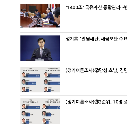
'1400조' 국유자산 통합관리
성기홍 "전월세난, 세금보단 수요
(정기여론조사)②당심·호남, 김민
(정기여론조사)③2순위, 10명 중