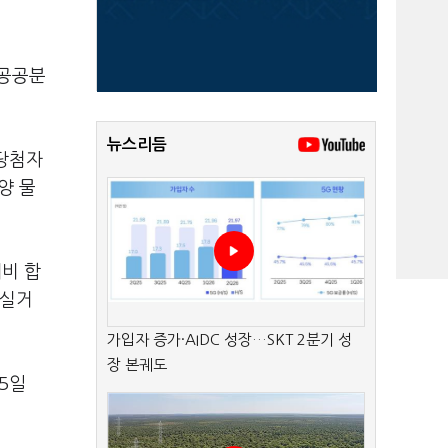
 공공분
뉴스리듬
 당첨자
양 물
대비 합
 실거
가입자 증가·AIDC 성장…SKT 2분기 성
장 본궤도
5일