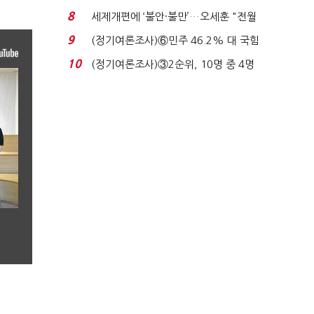
장 초반 상한가...
8
세제개편에 ‘불안·불만’…오세훈 "전월
세 구하기 더 ...
9
(정기여론조사)⑥민주 46.2% 대 국힘
31.0%…오차범위 밖 ...
10
(정기여론조사)③2순위, 10명 중 4명
'송영길'…정청래 '한 ...