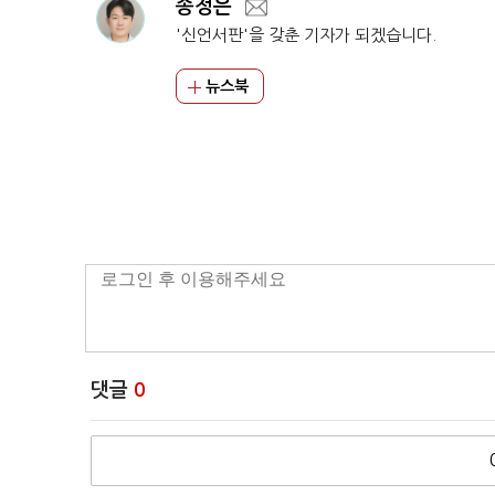
송정은
'신언서판'을 갖춘 기자가 되겠습니다.
뉴스북
댓글
0