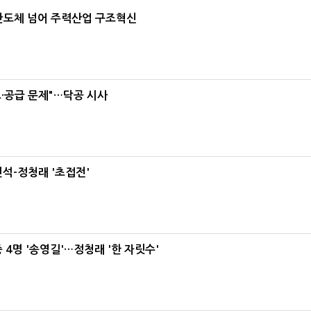
…반도체 넘어 주력산업 구조혁신
·공급 문제"…닥공 시사
석-정청래 '초접전'
 4명 '송영길'…정청래 '한 자릿수'