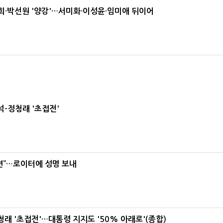
·박선원 '양강'…서미화·이성윤·임미애 뒤이어
-정청래 '초접전'
련”…로이터에 성명 보내
래 '초접전'…대통령 지지도 '50% 아래로'(종합)