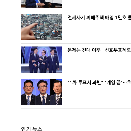
전세사기 피해주택 매입 1만호 
문제는 전대 이후…선호투표제로 
"1차 투표서 과반" "게임 끝"…
인기 뉴스