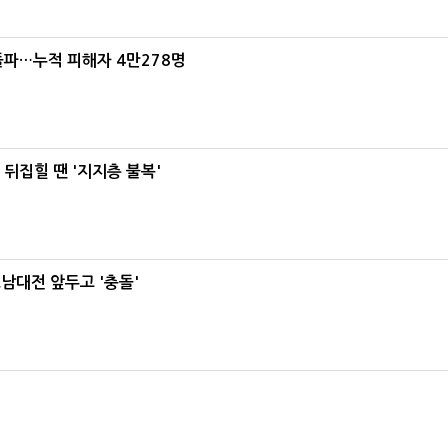
돌파…누적 피해자 4만278명
뒤집힐 땐 '지지층 불복'
호남대전 앞두고 '충돌'