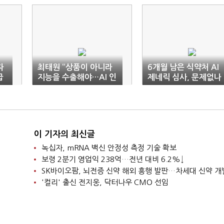
자
최태원 “상품이 아니라
6개월 남은 식약처 AI
급
지능을 수출해야…AI 인
제네릭 심사, 문제없나
프라 시급”
이 기자의 최신글
녹십자, mRNA 백신 안정성 측정 기술 확보
보령 2분기 영업익 238억…전년 대비 6.2%↓
SK바이오팜, 뇌전증 신약 해외 흥행 발판…차세대 신약 개
'컬리' 출신 전지웅, 닥터나우 CMO 선임