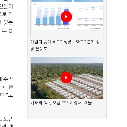
 만들어
으로 약
력 있는
이드 등
가입자 증가·AIDC 성장…SKT 2분기 성
장 본궤도
재 수작
액체 핸
했다"고
배터리 3사, 호남 ESS 시장서 ‘격돌’
로 보면