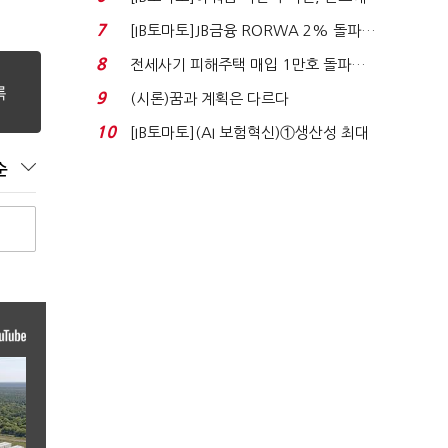
340억 베팅…가...
7
[IB토마토]JB금융 RORWA 2% 돌파…
실적 견인은 은행 ...
8
전세사기 피해주택 매입 1만호 돌파…
누적 피해자 4만2...
9
(시론)꿈과 계획은 다르다
10
[IB토마토](AI 보험혁신)①생산성 최대
80% 개선…현실...
순