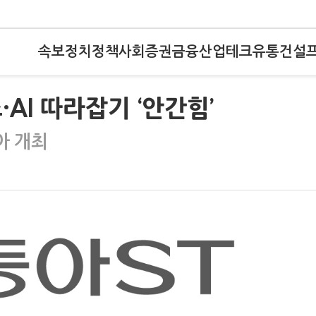
속보
정치
정책
사회
증권
금융
산업
테크
유통
건설
AI 따라잡기 ‘안간힘’
아 개최