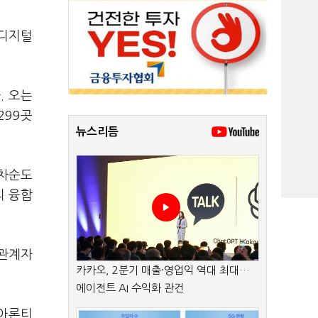
 디지털
. 오는
299곳
뉴스리듬
 차순도
의 융합
 관계자
카카오, 2분기 매출·영업익 역대 최대…
에이전트 AI 수익화 관건
 아론티