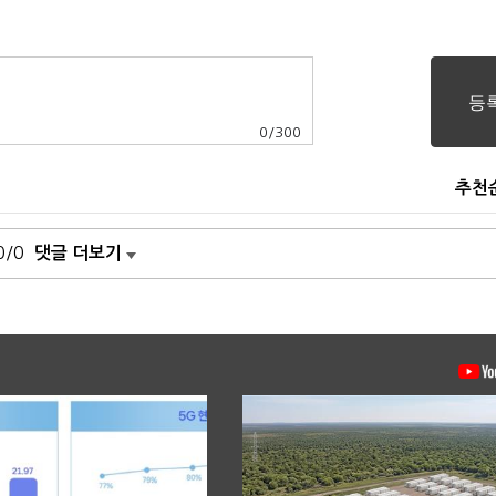
0
/
300
추천
0/0
댓글 더보기