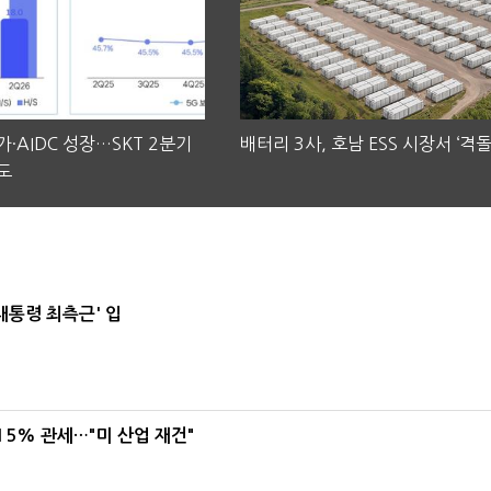
·AIDC 성장…SKT 2분기
배터리 3사, 호남 ESS 시장서 ‘격돌
도
대통령 최측근' 입
5% 관세…"미 산업 재건"