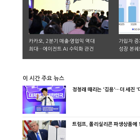
카카오, 2분기 매출·영업익 역대
가입자 증가
최대…에이전트 AI 수익화 관건
성장 본궤
이 시간 주요 뉴스
정청래 때리는 '김용'…더 세진 '
트럼프, 폴리실리콘 파생상품에 1