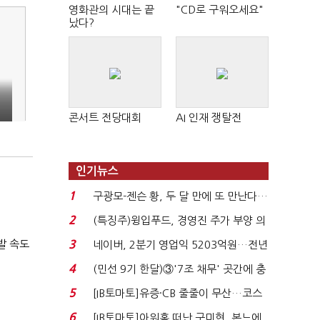
영화관의 시대는 끝
"CD로 구워오세요"
났다?
콘서트 전당대회
AI 인재 쟁탈전
인기뉴스
1
구광모-젠슨 황, 두 달 만에 또 만난다…
로봇·AI 등 논...
2
(특징주)윙입푸드, 경영진 주가 부양 의
지에 상한가...
발 속도
3
네이버, 2분기 영업익 5203억원…전년
비 0.2% 감소...
4
(민선 9기 한달)③'7조 채무' 곳간에 충
격…추미애, 20년...
5
[IB토마토]유증·CB 줄줄이 무산…코스
닥 벌점 급증에 ...
6
[IB토마토]아워홈 떠난 구미현, 본느에