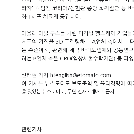
△에스티팜/저분자 화합물 올리고뉴클타이드와 m
라자' △암젠 코리아/심혈관·종양·희귀질환 등
화 T세포 치료제 등입니다.
아울러 이날 부스를 차린 디지털 헬스케어 기업들
세포의 기질을 3D 프린팅하는 A업체 측에서는 
는 수준이지, 관련해 제약·바이오업체와 공동연구
하는 B업체 측은 CRO(임상시험수탁기관) 등 다
신태현 기자 htenglish@etomato.com
이 기사는 뉴스토마토 보도준칙 및 윤리강령에 따
ⓒ 맛있는 뉴스토마토, 무단 전재 - 재배포 금지
관련기사