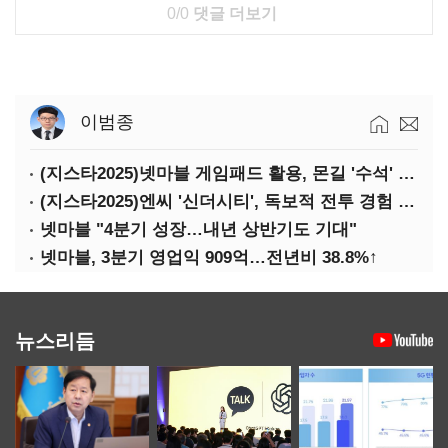
0/0
댓글 더보기
이범종
(지스타2025)넷마블 게임패드 활용, 몬길 '수석' 7대죄 '차석'
(지스타2025)엔씨 '신더시티', 독보적 전투 경험 필요
넷마블 "4분기 성장…내년 상반기도 기대"
넷마블, 3분기 영업익 909억…전년비 38.8%↑
뉴스리듬