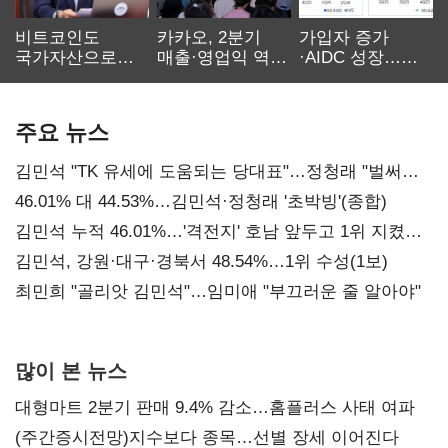
비트코인도
카카오, 2분기
가입자 증가
국가자산으로…'
매출·영업익 역대
·AIDC 성장…
보관·평가·처분'
최대…에이전트
SKT 2분기 성장
기준은 숙제
AI 수익화 관건
본궤도
주요 뉴스
김민석 "TK 유세에 도움되는 당대표"…정청래 "벌써
대표된 양 당직 배분"
46.01% 대 44.53%…김민석·정청래 '초박빙'(종합)
김민석 누적 46.01%…'격전지' 호남 앞두고 1위 지켰다
(2보)
김민석, 강원·대구·경북서 48.54%…1위 수성(1보)
최민희 "골리앗 김민석"…임미애 "부끄러운 줄 알아야"
많이 본 뉴스
대형마트 2분기 판매 9.4% 감소…홈플러스 사태 여파
(주간증시전망)지수보다 종목…선별 장세 이어진다