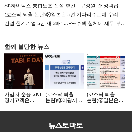
SK하이닉스 통합노조 신설 추진…구성원 간 성과급
불만 확산
(코스닥 퇴출 논란)②일본은 5년 기다려주는데 우리는
당장 퇴출?…시간만으론 부족한 코스닥 구하기
건설 한계기업 5년 새 3배↑…PF·주택 침체에 재무 부담
확대
함께 볼만한 뉴스
가입자 순증 SKT,
(코스닥 퇴출
(코스닥 퇴출
장기고객은
논란)③이광재
논란)②일본은
CEO가 직접
"과속 잡더라도
5년
챙긴다
자동차 없애지는
기다려주는데
말아야"
우리는 당장
퇴출?…
시간만으론