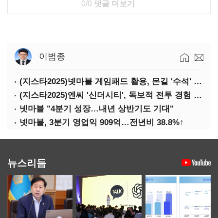
0/0
댓글 더보기
이범종
(지스타2025)넷마블 게임패드 활용, 몬길 '수석' 7대죄 '차석'
(지스타2025)엔씨 '신더시티', 독보적 전투 경험 필요
넷마블 "4분기 성장…내년 상반기도 기대"
넷마블, 3분기 영업익 909억…전년비 38.8%↑
뉴스리듬