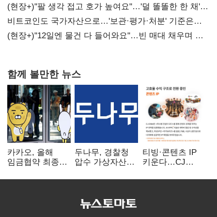
(현장+)"팔 생각 접고 호가 높여요"…'덜 똘똘한 한 채'
20억 키맞추기
비트코인도 국가자산으로…'보관·평가·처분' 기준은
숙제
(현장+)"12일엔 물건 다 들어와요"…빈 매대 채우며 문
연 홈플러스
함께 볼만한 뉴스
카카오, 올해
두나무, 경찰청
티빙·콘텐츠 IP
임금협약 최종
압수 가상자산
키운다…CJ
타결…연봉 6.3%
보관 맡는다…
ENM, 하반기
인상·격려금
커스터디 사업
글로벌 확장 가속
300만원
최종 낙찰