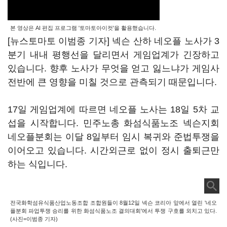
본 영상은 AI 편집 프로그램 '토마토아이컷'을 활용했습니다.
[뉴스토마토 이범종 기자] 넥슨 산하 네오플 노사가 3
분기 내내 평행선을 달리면서 게임업계가 긴장하고
있습니다. 향후 노사가 무엇을 얻고 잃느냐가 게임사
전반에 큰 영향을 미칠 것으로 관측되기 때문입니다.
17일 게임업계에 따르면 네오플 노사는 18일 5차 교
섭을 시작합니다. 민주노총 화섬식품노조 넥슨지회
네오플분회는 이달 8일부터 임시 복귀와 준법투쟁을
이어오고 있습니다. 시간외근로 없이 정시 출퇴근만
하는 식입니다.
전국화학섬유식품산업노동조합 조합원들이 8월12일 넥슨 코리아 앞에서 열린 '네오
플분회 파업투쟁 승리를 위한 화섬식품노조 결의대회'에서 투쟁 구호를 외치고 있다.
(사진=이범종 기자)