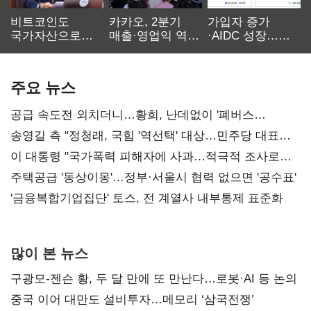
비트코인도
카카오, 2분기
가입자 증가
국가자산으로…'
매출·영업익 역대
·AIDC 성장…
보관·평가·처분'
최대…에이전트
SKT 2분기 성장
기준은 숙제
AI 수익화 관건
본궤도
주요 뉴스
공급 속도전 외치더니…황희, 난데없이 '폐버스
리모델링' 제안
송영길 측 "정청래, 국힘 '역선택' 대상…민주당 대표로
총선 지휘 못해"
이 대통령 "국가폭력 피해자에 사과…적극적 조사로
진실 밝혀야"
주택공급 '동상이몽'…정부·서울시 협력 없으면 '공수표'
'금융복합기업집단' 토스, 전 계열사 내부통제 표준화
많이 본 뉴스
구광모-젠슨 황, 두 달 만에 또 만난다…로봇·AI 등 논의
중국 이어 대만도 설비투자…메모리 ‘삼국전쟁’