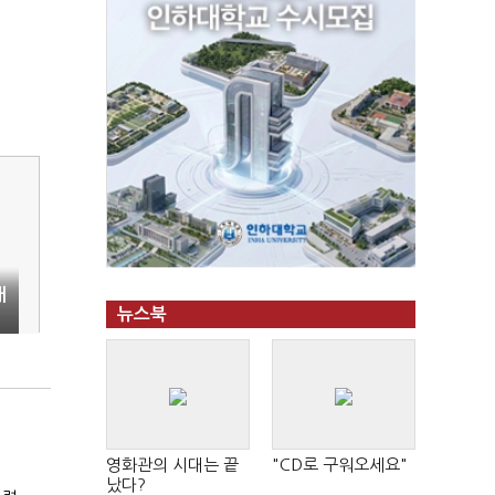
내
뉴스북
영화관의 시대는 끝
"CD로 구워오세요"
났다?