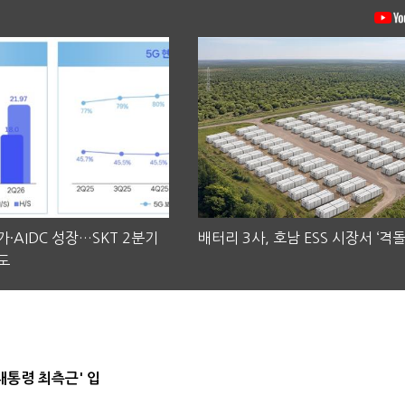
·AIDC 성장…SKT 2분기
배터리 3사, 호남 ESS 시장서 ‘격돌
도
대통령 최측근' 입