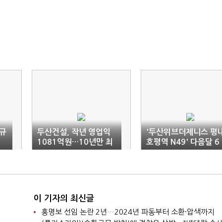
신규
두산건설, 작년 영업익
'두산위브더제니스 평
1081억원…10년만 최
호평역 N49' 다음달 6
대 성과 전망
일 정당계약
이 기자의 최신글
홍명보 선임 논란 2년…2024년 파동부터 소환·압색까지