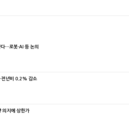
난다…로봇·AI 등 논의
…전년비 0.2% 감소
양 의지에 상한가