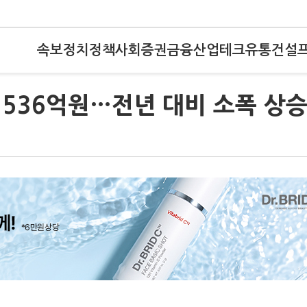
속보
정치
정책
사회
증권
금융
산업
테크
유통
건설
536억원…전년 대비 소폭 상