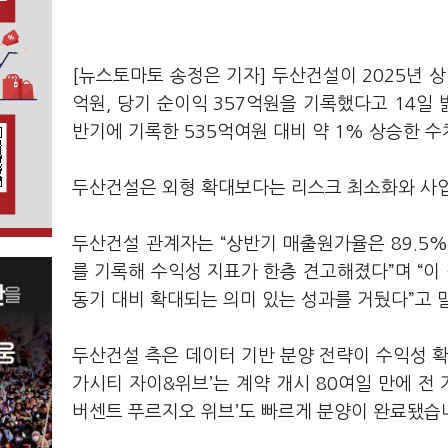
[뉴스토마토 송정은 기자] 두산건설이 2025년 상
억원, 당기 순이익 357억원을 기록했다고 14일
반기에 기록한 535억여원 대비 약 1% 상승한 
두산건설은 외형 확대보다는 리스크 최소화와 사
두산건설 관계자는 “상반기 매출원가율은 89.5%
를 기록해 수익성 지표가 한층 견고해졌다”며 “
동기 대비 확대되는 의미 있는 성과를 거뒀다”고
두산건설 측은 데이터 기반 분양 전략이 수익성 확
가시티 자이&위브’는 계약 개시 80여일 만에 전 
버센트 푸르지오 위브’도 빠르게 분양이 완료됐습