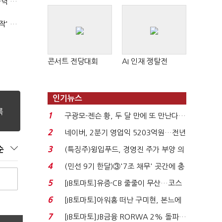
(폴리스라인)'순환근무 방침'에 경찰은 삭발…"베테랑·수사력 보강 먼저"
'신림동·서현역 칼부림' 뒤엔 기동순찰대…'장윤기 은폐·조작' 후엔 내부비리수사대
콘서트 전당대회
AI 인재 쟁탈전
인기뉴스
1
구광모-젠슨 황, 두 달 만에 또 만난다…
로봇·AI 등 논...
2
네이버, 2분기 영업익 5203억원…전년
비 0.2% 감소...
3
순
(특징주)윙입푸드, 경영진 주가 부양 의
지에 상한가...
4
(민선 9기 한달)③'7조 채무' 곳간에 충
격…추미애, 20년...
5
[IB토마토]유증·CB 줄줄이 무산…코스
닥 벌점 급증에 ...
6
[IB토마토]아워홈 떠난 구미현, 본느에
340억 베팅…가...
7
[IB토마토]JB금융 RORWA 2% 돌파…