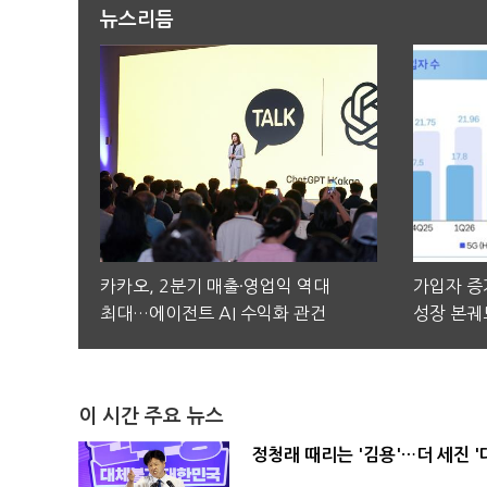
뉴스리듬
카카오, 2분기 매출·영업익 역대
가입자 증가
최대…에이전트 AI 수익화 관건
성장 본궤
이 시간 주요 뉴스
정청래 때리는 '김용'…더 세진 '