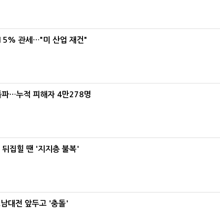
5% 관세…"미 산업 재건"
돌파…누적 피해자 4만278명
뒤집힐 땐 '지지층 불복'
호남대전 앞두고 '충돌'