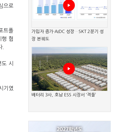
중심으로
 포트폴
가입자 증가·AIDC 성장…SKT 2분기 성
시행 협
장 본궤도
다.
년도 시
 시기였
배터리 3사, 호남 ESS 시장서 ‘격돌’