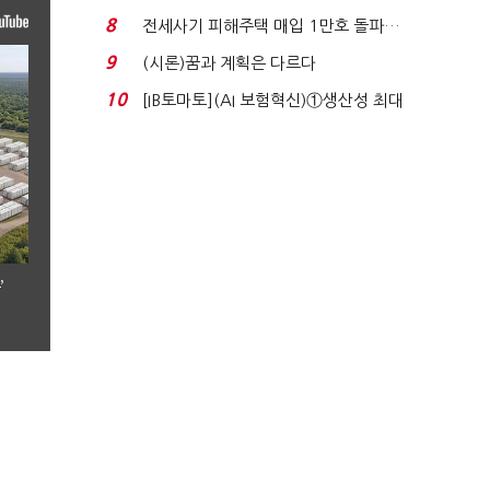
실적 견인은 은행 ...
8
전세사기 피해주택 매입 1만호 돌파…
누적 피해자 4만2...
9
(시론)꿈과 계획은 다르다
10
[IB토마토](AI 보험혁신)①생산성 최대
80% 개선…현실...
’