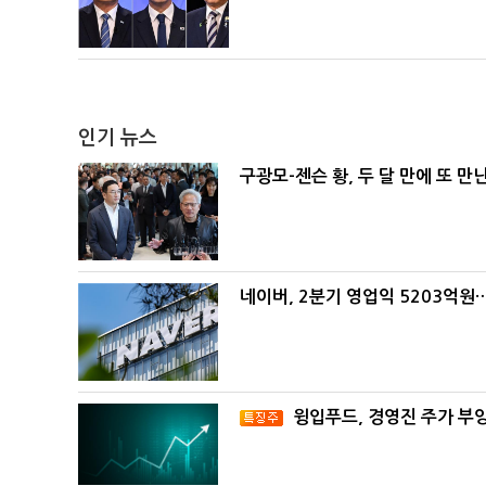
인기 뉴스
구광모-젠슨 황, 두 달 만에 또 만
네이버, 2분기 영업익 5203억원
윙입푸드, 경영진 주가 부