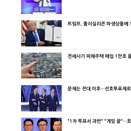
트럼프, 폴리실리콘 파생상품에 1
전세사기 피해주택 매입 1만호 
문제는 전대 이후…선호투표제로 
"1차 투표서 과반" "게임 끝"…