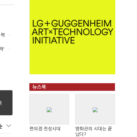
(폴리스라인)'순환근무 방침'에 경찰은 삭발…"베테랑·수사력 보강 먼저"
'신림동·서현역 칼부림' 뒤엔 기동순찰대…'장윤기 은폐·조작' 후엔 내부비리수사대
뉴스북
순
편의점 전성시대
영화관의 시대는 끝
났다?