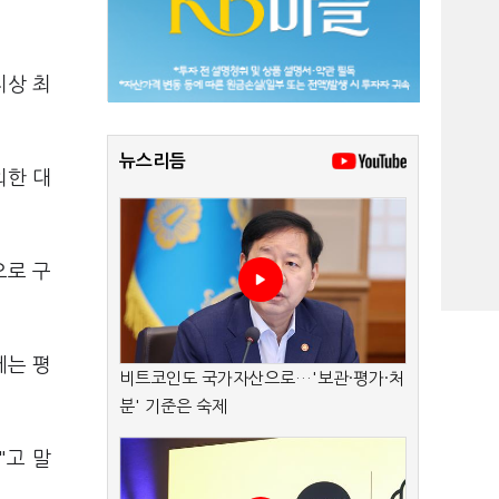
지상 최
뉴스리듬
외한 대
으로 구
에는 평
비트코인도 국가자산으로…'보관·평가·처
분' 기준은 숙제
"고 말