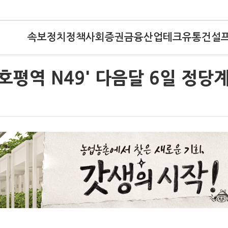
속보
정치
정책
사회
증권
금융
산업
테크
유통
건설
평역 N49' 다음달 6일 정당