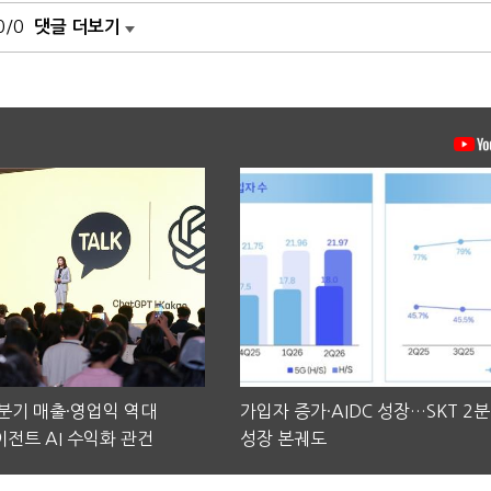
0/0
댓글 더보기
2분기 매출·영업익 역대
가입자 증가·AIDC 성장…SKT 2
전트 AI 수익화 관건
성장 본궤도