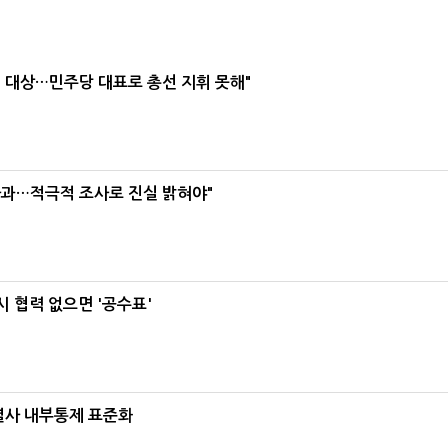
택' 대상…민주당 대표로 총선 지휘 못해"
사과…적극적 조사로 진실 밝혀야"
 협력 없으면 '공수표'
계열사 내부통제 표준화