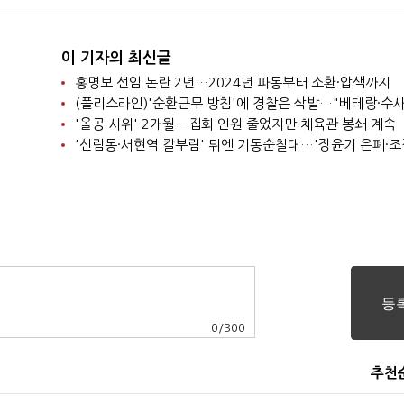
이 기자의 최신글
홍명보 선임 논란 2년…2024년 파동부터 소환·압색까지
'올공 시위' 2개월…집회 인원 줄었지만 체육관 봉쇄 계속
0
/
300
추천