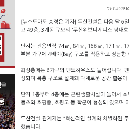
두산위브더제니스 
[뉴스토마토 송정은 기자] 두산건설은 다음 달 6
고 49층, 3개동 규모의 '두산위브더제니스 평내호
단지는 전용면적 74㎡, 84㎡, 166㎡, 171㎡
부분 가구에 4베이(Bay) 구조를 적용하고 정남
최상층에는 6가구의 펜트하우스도 들어섭니다. 펜트하
성되며 복층 구조로 설계돼 다채로운 공간 활용이
단지 1층부터 4층에는 근린생활시설이 들어서 쇼핑
동초와 호평중, 호평고 등 학군이 형성돼 있으며
두산건설 관계자는 "혁신적인 설계와 차별화된 주
했습니다.