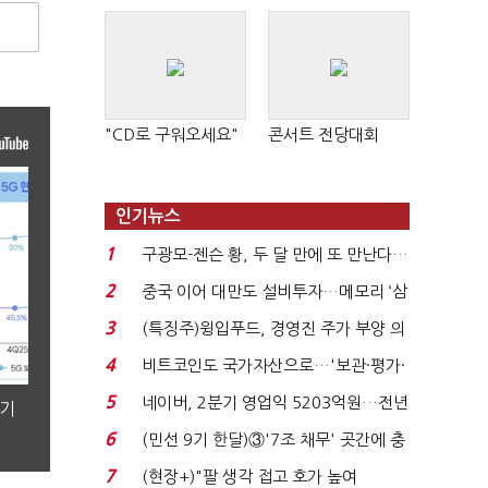
"CD로 구워오세요"
콘서트 전당대회
인기뉴스
1
구광모-젠슨 황, 두 달 만에 또 만난다…
로봇·AI 등 논...
2
중국 이어 대만도 설비투자…메모리 ‘삼
국전쟁’
3
(특징주)윙입푸드, 경영진 주가 부양 의
지에 상한가...
4
비트코인도 국가자산으로…'보관·평가·
처분' 기준은 ...
5
네이버, 2분기 영업익 5203억원…전년
분기
비 0.2% 감소...
6
(민선 9기 한달)③'7조 채무' 곳간에 충
격…추미애, 20년...
7
(현장+)"팔 생각 접고 호가 높여