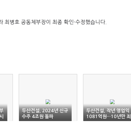
라 최병호 공동체부장이 최종 확인·수정했습니다.
'부
두산건설, 2024년 신규
두산건설, 작년 영업익
 시
수주 4조원 돌파
1081억원…10년만 최
대 성과 전망