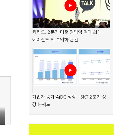
카카오, 2분기 매출·영업익 역대 최대…
에이전트 AI 수익화 관건
가입자 증가·AIDC 성장…SKT 2분기 성
장 본궤도