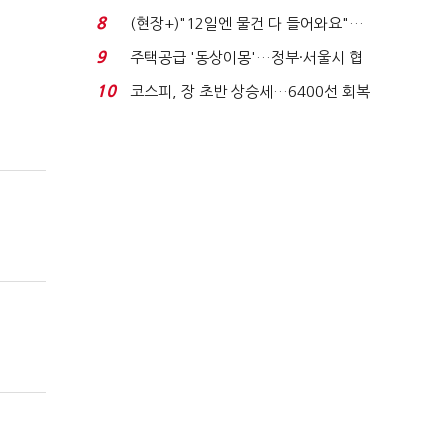
요"…'덜 똘똘한 한 채' 20...
8
(현장+)"12일엔 물건 다 들어와요"…
빈 매대 채우며 문 연 ...
9
주택공급 '동상이몽'…정부·서울시 협
력 없으면 '공수표'...
10
코스피, 장 초반 상승세…6400선 회복
시도