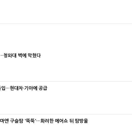
차…청와대 벽에 막혔다
 돌입…현대차·기아에 공급
 이마엔 구슬땀 '뚝뚝'…화려한 에어쇼 뒤 땀방울