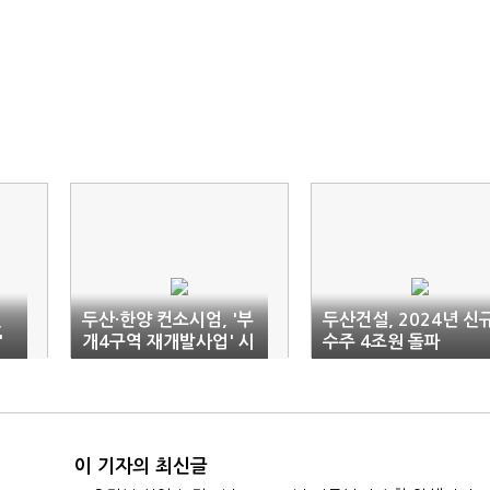
견
두산·한양 컨소시엄, '부
두산건설, 2024년 신
'
개4구역 재개발사업' 시
수주 4조원 돌파
공사 선정
이 기자의 최신글