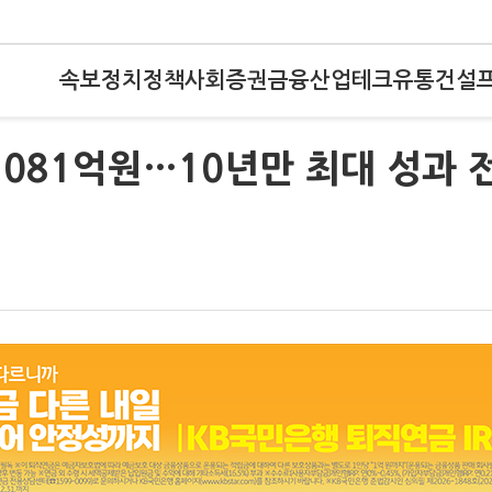
속보
정치
정책
사회
증권
금융
산업
테크
유통
건설
1081억원…10년만 최대 성과 