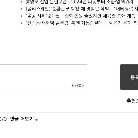
홍명보 선임 논란 2년…2024년 파동부터 소환·압색까지
'올공 시위' 2개월…집회 인원 줄었지만 체육관 봉쇄 계속
0
/
300
추천
0/0
댓글 더보기