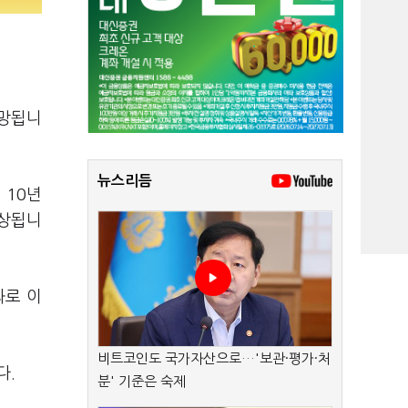
전망됩니
뉴스리듬
 10년
예상됩니
과로 이
비트코인도 국가자산으로…'보관·평가·처
다.
분' 기준은 숙제