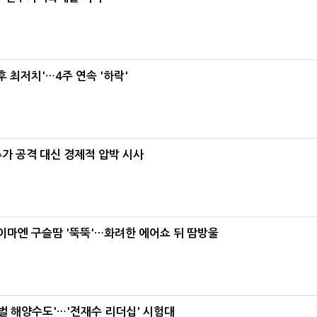
후 최저치'…4주 연속 '하락'
가 공격 대신 경제적 압박 시사
, 이마엔 구슬땀 '뚝뚝'…화려한 에어쇼 뒤 땀방울
로벌 해양수도'…'전재수 리더십' 시험대