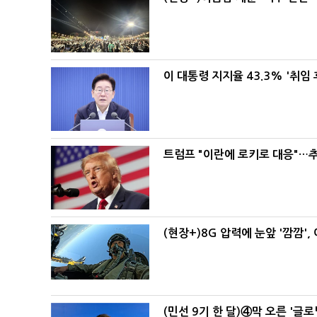
이 대통령 지지율 43.3% '취임 
트럼프 "이란에 로키로 대응"…추
(현장+)8G 압력에 눈앞 '깜깜'
(민선 9기 한 달)④막 오른 '글