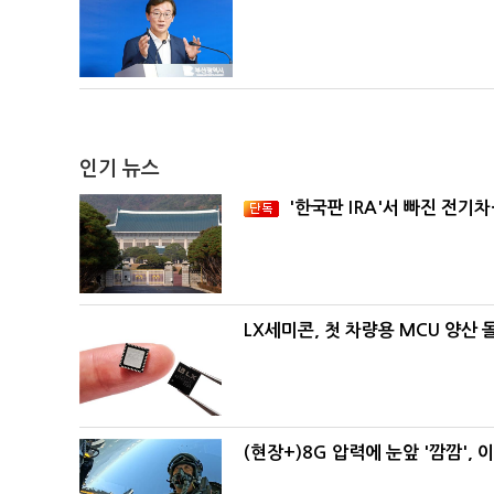
인기 뉴스
'한국판 IRA'서 빠진 전기
LX세미콘, 첫 차량용 MCU 양산
(현장+)8G 압력에 눈앞 '깜깜',