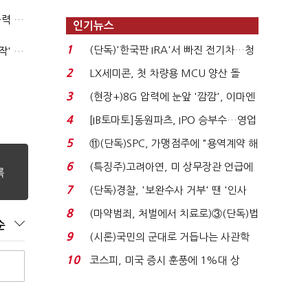
(폴리스라인)'순환근무 방침'에 경찰은 삭발…"베테랑·수사력 보강 먼저"
인기뉴스
1
(단독)'한국판 IRA'서 빠진 전기차…청
'신림동·서현역 칼부림' 뒤엔 기동순찰대…'장윤기 은폐·조작' 후엔 내부비리수사대
와대 벽에 막혔다...
2
LX세미콘, 첫 차량용 MCU 양산 돌
입…현대차·기아에 ...
3
(현장+)8G 압력에 눈앞 '깜깜', 이마엔
구슬땀 '뚝뚝'…화려...
4
[IB토마토]동원파츠, IPO 승부수…영업
익 7배 성장의 ...
5
⑪(단독)SPC, 가맹점주에 "용역계약 해
지하라"...내팽개친 '...
6
(특징주)고려아연, 미 상무장관 언급에
12% '급등'...
7
(단독)경찰, '보완수사 거부' 땐 '인사
불이익·수사자격 배...
8
(마약범죄, 처벌에서 치료로)③(단독)법
순
무부, 마약재활과 4...
9
(시론)국민의 군대로 거듭나는 사관학
교 개혁
10
코스피, 미국 증시 훈풍에 1%대 상
승…6300선 회복...