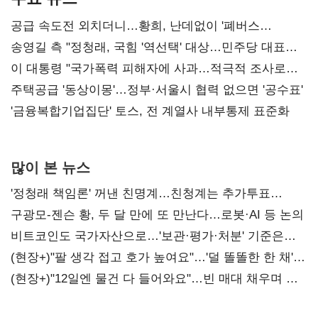
공급 속도전 외치더니…황희, 난데없이 '폐버스
리모델링' 제안
송영길 측 "정청래, 국힘 '역선택' 대상…민주당 대표로
총선 지휘 못해"
이 대통령 "국가폭력 피해자에 사과…적극적 조사로
진실 밝혀야"
주택공급 '동상이몽'…정부·서울시 협력 없으면 '공수표'
'금융복합기업집단' 토스, 전 계열사 내부통제 표준화
많이 본 뉴스
'정청래 책임론' 꺼낸 친명계…친청계는 추가투표
때리기
구광모-젠슨 황, 두 달 만에 또 만난다…로봇·AI 등 논의
비트코인도 국가자산으로…'보관·평가·처분' 기준은
숙제
(현장+)"팔 생각 접고 호가 높여요"…'덜 똘똘한 한 채'
20억 키맞추기
(현장+)"12일엔 물건 다 들어와요"…빈 매대 채우며 문
연 홈플러스