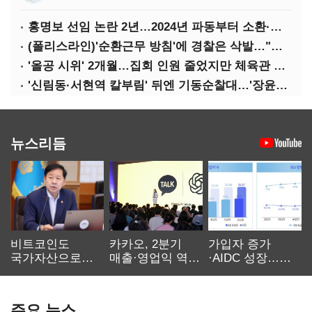
홍명보 선임 논란 2년…2024년 파동부터 소환·압색까지
(폴리스라인)'순환근무 방침'에 경찰은 삭발…"베테랑·수사력 보강 먼저"
'올공 시위' 2개월…집회 인원 줄었지만 체육관 봉쇄 계속
'신림동·서현역 칼부림' 뒤엔 기동순찰대…'장윤기 은폐·조작' 후엔 내부비리수사대
뉴스리듬
비트코인도
카카오, 2분기
가입자 증가
국가자산으로…'
매출·영업익 역대
·AIDC 성장…
보관·평가·처분'
최대…에이전트
SKT 2분기 성장
기준은 숙제
AI 수익화 관건
본궤도
주요 뉴스