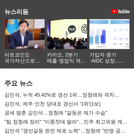
뉴스리듬
비트코인도
카카오, 2분기
가입자 증가
국가자산으로…'
매출·영업익 역대
·AIDC 성장…
보관·평가·처분'
최대…에이전트
SKT 2분기 성장
기준은 숙제
AI 수익화 관건
본궤도
주요 뉴스
김민석, 누적 45.42%로 경선 1위…정청래와 격차
0.86%p(2보)
김민석, 제주·인천 당대표 경선서 '1위'(1보)
공세 멈춘 김민석…정청래 "갈등은 제가 수습"
"팀 정청래 정리" "이중잣대 말라"…민주 최고위원 계파
다툼 격화
김민석 "경선갈등 완전 제로 노력"…정청래 "반명 공세