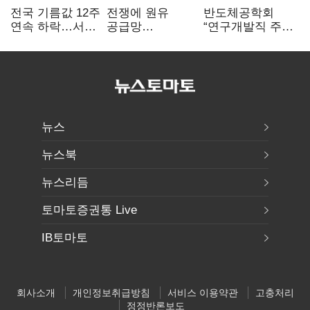
전국 기름값 12주
전쟁에 원유
반도체공학회
연속 하락…서울
공급망
“연구개발직 주
휘발윳값 1909원
흔들리자…K-
52시간제
정유, 에너지안보
개선해야”
핵심으로 재부상
뉴스
뉴스북
뉴스리듬
토마토증권통 Live
IB토마토
회사소개
개인정보취급방침
서비스 이용약관
고충처리
정정반론보도