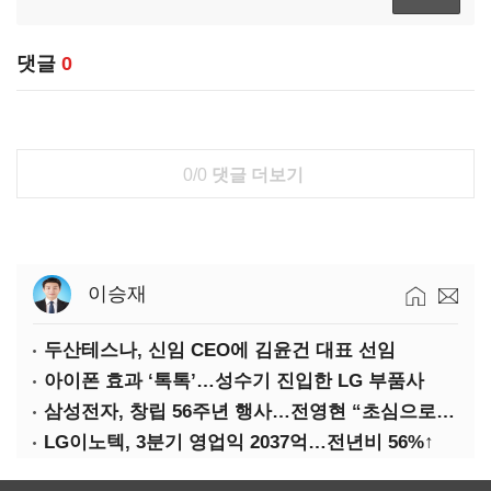
댓글
0
0/0
댓글 더보기
이승재
두산테스나, 신임 CEO에 김윤건 대표 선임
아이폰 효과 ‘톡톡’…성수기 진입한 LG 부품사
삼성전자, 창립 56주년 행사…전영현 “초심으로 경쟁력 회복해야”
LG이노텍, 3분기 영업익 2037억…전년비 56%↑