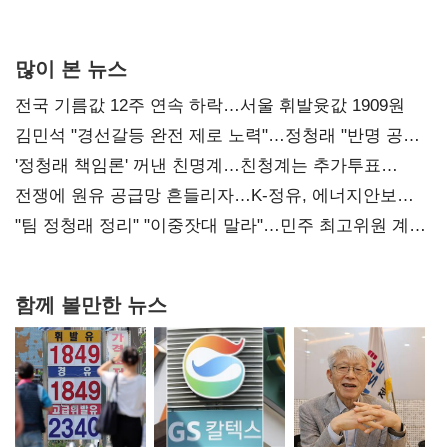
사과부터"
많이 본 뉴스
전국 기름값 12주 연속 하락…서울 휘발윳값 1909원
김민석 "경선갈등 완전 제로 노력"…정청래 "반명 공세
사과부터"
'정청래 책임론' 꺼낸 친명계…친청계는 추가투표
때리기
전쟁에 원유 공급망 흔들리자…K-정유, 에너지안보
핵심으로 재부상
"팀 정청래 정리" "이중잣대 말라"…민주 최고위원 계파
다툼 격화
함께 볼만한 뉴스