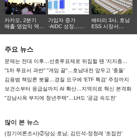
카카오, 2분기
가입자 증가
배터리 3사, 호남
매출·영업익 역대
·AIDC 성장…
ESS 시장서
최대…에이전트
SKT 2분기 성장
‘격돌’
AI 수익화 관건
본궤도
주요 뉴스
문제는 전대 이후…선호투표제로 뒤집힐 땐 '지지층
불복'
"1차 투표서 과반" "게임 끝"…호남대전 앞두고 '충돌'
김용범 책임론 봇물…경질 요구에 'ETF 특검' 주장까지
보건소부터 응급실까지 AI 확산…지역의료 혁신 본격화
"강남사옥 부지에 청년주택"…LH도 '공급 속도전'
많이 본 뉴스
(정기여론조사)②당심·호남, 김민석-정청래 '초접전'