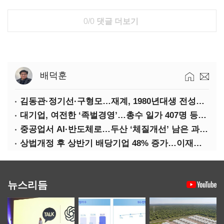
0/0
댓글 더보기
배덕훈
김동관·정기선·구형모…재계, 1980년대생 전성시대
대기업, 여전한 ‘족벌경영’…총수 일가 407명 등기임원
중공업서 AI·반도체로…두산 ‘체질개선’ 남은 과제는
상법개정 후 상반기 배당기업 48% 증가…이재용 배당액 728억 1위
뉴스리듬