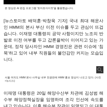
본 영상은 AI 편집 프로그램 '토마토아이컷'을 활용했습니다.
[뉴스토마토 배덕훈·박창욱 기자] 국내 최대 해운사
인
HMM
의 본사 부산 이전 이슈를 두고 관심이 뜨겁
습니다
.
이재명 대통령의 공약 사항이지만 노조의 반
발로 이전 여부를 두고 갑론을박이 이어지고 있는 가
운데
,
정작 당사자인
HMM
경영진은 관련 이슈에
‘
침
묵
’
하고 있어 내부 직원들의 불안감만 커지는 모습입
니다
.
서울 여의도 HMM 본사 사무실 내부 전광판에 HMM 홍보 영상이 나오고 있다. (사진
=뉴시스)
이재명 대통령은
20
일 해양수산부 차관에 김성범 해
수부 해양정책실장을 임명하며 조각 인선에 속도를
내고 있습니다
.
이후 해수부 장관이 임명되고 이 대통