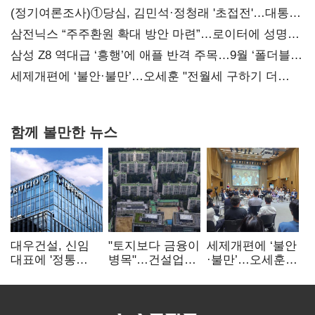
(정기여론조사)①당심, 김민석·정청래 '초접전'…대통령
지지도 '50% 아래로'(종합)
삼전닉스 “주주환원 확대 방안 마련”…로이터에 성명
보내
삼성 Z8 역대급 ‘흥행’에 애플 반격 주목…9월 ‘폴더블
대전’
세제개편에 ‘불안·불만’…오세훈 "전월세 구하기 더
힘들어질 것"
함께 볼만한 뉴스
대우건설, 신임
"토지보다 금융이
세제개편에 ‘불안
대표에 '정통
병목"…건설업계,
·불만’…오세훈
대우맨' 이강석
PF 자금경색
"전월세 구하기
부사장 내정
해소 목소리
더 힘들어질 것"