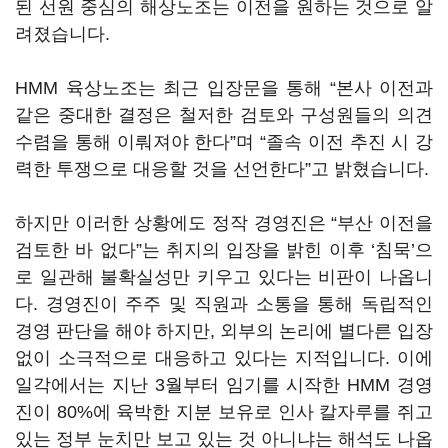
된 선원 중심의 해상노조는 이전을 원하는 것으로 알
려졌습니다
.
HMM
육상노조는 최근 입장문을 통해
“
본사 이전과
같은 중대한 결정은 철저한 검토와 구성원들의 의견
수렴을 통해 이뤄져야 한다
”
며
“
졸속 이전 추진 시 강
력한 투쟁으로 대응할 것을 선언한다
”
고 밝혔습니다
.
하지만 이러한 상황에도 정작 경영진은
“
부산 이전을
검토한 바 없다
”
는 취지의 입장을 밝힌 이후
‘
침묵
’
으
로 일관해 불확실성만 키우고 있다는 비판이 나옵니
다
.
경영진이 주주 및 직원과 소통을 통해 독립적인
경영 판단을 해야 하지만
,
외부의 논리에 별다른 입장
없이 소극적으로 대응하고 있다는 지적입니다
. 이에
일각에서는
지난
3
월부터 임기를 시작한
HMM
경영
진이
80%
에 육박한 지분 보유로 인사 칼자루를 쥐고
있는 정부 눈치만 보고 있는 것 아니냐는 해석도 나옵