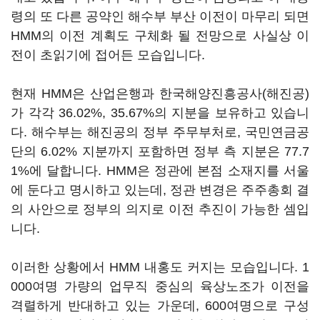
령의 또 다른 공약인 해수부 부산 이전이 마무리 되면
HMM
의 이전 계획도 구체화 될 전망으로 사실상 이
전이 초읽기에 접어든 모습입니다
.
현재
HMM
은 산업은행과 한국해양진흥공사
(
해진공
)
가 각각
36.02%, 35.67%
의 지분을 보유하고 있습니
다
.
해수부는 해진공의 정부 주무부처로
,
국민연금공
단의
6.02%
지분까지 포함하면 정부 측 지분은
77.7
1%
에 달합니다
. HMM
은 정관에 본점 소재지를 서울
에 둔다고 명시하고 있는데
,
정관 변경은 주주총회 결
의 사안으로 정부의 의지로 이전 추진이 가능한 셈입
니다
.
이러한 상황에서
HMM
내홍도 커지는 모습입니다
. 1
000
여명 가량의 업무직 중심의 육상노조가 이전을
격렬하게 반대하고 있는 가운데
, 600
여명으로 구성