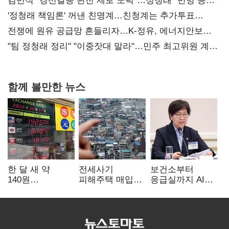
김민석 "경선갈등 완전 제로 노력"…정청래 "반명 공세
사과부터"
'정청래 책임론' 꺼낸 친명계…친청계는 추가투표
때리기
전쟁에 원유 공급망 흔들리자…K-정유, 에너지안보
핵심으로 재부상
"팀 정청래 정리" "이중잣대 말라"…민주 최고위원 계파
다툼 격화
함께 볼만한 뉴스
한 달 새 약
전세사기
보건소부터
140원
피해주택 매입
응급실까지 AI
급락…'역대급
1만호 돌파…
확산…지역의료
엔저'에 원화
누적 피해자
혁신 본격화
변곡점
4만278명