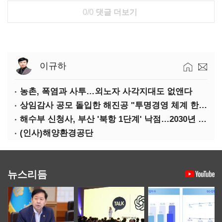
0/0
댓글 더보기
이규하
농촌, 폭염과 사투…외노자 사각지대도 없앤다
상임감사 공모 돌입한 해진공 "투명경영 체계 한층 강화"
해수부 신청사, 부산 '북항 1단계' 낙점…2030년 완공 목표
(인사)해양환경공단
뉴스리듬