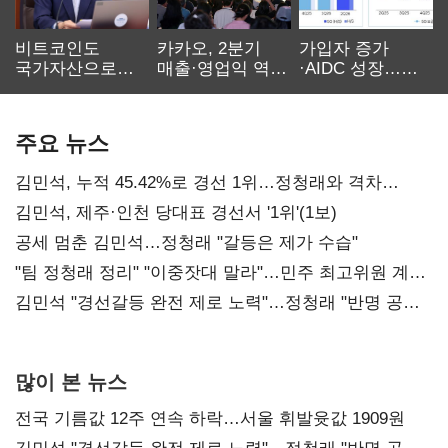
비트코인도
카카오, 2분기
가입자 증가
국가자산으로…'
매출·영업익 역대
·AIDC 성장…
보관·평가·처분'
최대…에이전트
SKT 2분기 성장
기준은 숙제
AI 수익화 관건
본궤도
주요 뉴스
김민석, 누적 45.42%로 경선 1위…정청래와 격차
0.86%p(2보)
김민석, 제주·인천 당대표 경선서 '1위'(1보)
공세 멈춘 김민석…정청래 "갈등은 제가 수습"
"팀 정청래 정리" "이중잣대 말라"…민주 최고위원 계파
다툼 격화
김민석 "경선갈등 완전 제로 노력"…정청래 "반명 공세
사과부터"
많이 본 뉴스
전국 기름값 12주 연속 하락…서울 휘발윳값 1909원