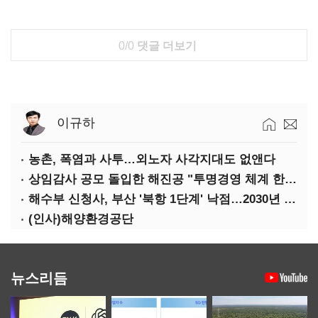
0/0
댓글 더보기
이규하
농촌, 폭염과 사투…외노자 사각지대도 없앤다
상임감사 공모 돌입한 해진공 "투명경영 체계 한층 강화"
해수부 신청사, 부산 '북항 1단계' 낙점…2030년 완공 목표
(인사)해양환경공단
뉴스리듬