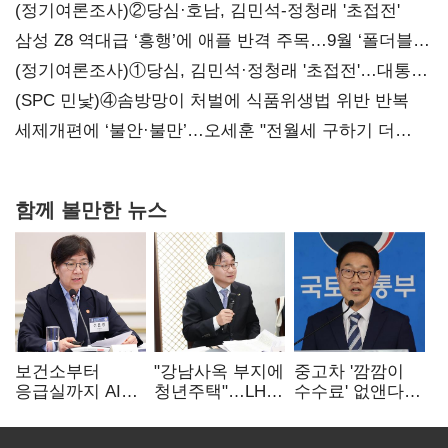
(정기여론조사)②당심·호남, 김민석-정청래 '초접전'
삼성 Z8 역대급 ‘흥행’에 애플 반격 주목…9월 ‘폴더블
대전’
(정기여론조사)①당심, 김민석·정청래 '초접전'…대통령
지지도 '50% 아래로'(종합)
(SPC 민낯)④솜방망이 처벌에 식품위생법 위반 반복
세제개편에 ‘불안·불만’…오세훈 "전월세 구하기 더
힘들어질 것"
함께 볼만한 뉴스
보건소부터
"강남사옥 부지에
중고차 '깜깜이
응급실까지 AI
청년주택"…LH도
수수료' 없앤다…
확산…지역의료
'공급 속도전'
7일 내 중대하자
혁신 본격화
생기면 환불