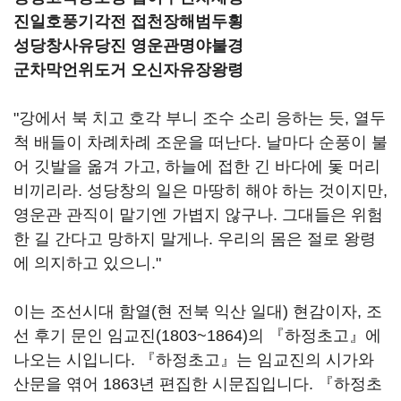
진일호풍기각전 접천장해범두횡
성당창사유당진 영운관명야불경
군차막언위도거 오신자유장왕령
"강에서 북 치고 호각 부니 조수 소리 응하는 듯, 열두
척 배들이 차례차례 조운을 떠난다. 날마다 순풍이 불
어 깃발을 옮겨 가고, 하늘에 접한 긴 바다에 돛 머리
비끼리라. 성당창의 일은 마땅히 해야 하는 것이지만,
영운관 관직이 맡기엔 가볍지 않구나. 그대들은 위험
한 길 간다고 망하지 말게나. 우리의 몸은 절로 왕령
에 의지하고 있으니."
이는 조선시대 함열(현 전북 익산 일대) 현감이자, 조
선 후기 문인 임교진(1803~1864)의 『하정초고』에
나오는 시입니다. 『하정초고』는 임교진의 시가와
산문을 엮어 1863년 편집한 시문집입니다. 『하정초