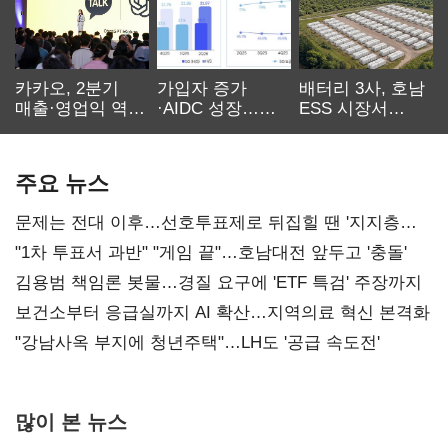
카카오, 2분기
가입자 증가
배터리 3사, 호남
매출·영업익 역대
·AIDC 성장…
ESS 시장서
최대…에이전트
SKT 2분기 성장
‘격돌’
AI 수익화 관건
본궤도
주요 뉴스
문제는 전대 이후…선호투표제로 뒤집힐 땐 '지지층
불복'
"1차 투표서 과반" "게임 끝"…호남대전 앞두고 '충돌'
김용범 책임론 봇물…경질 요구에 'ETF 특검' 주장까지
보건소부터 응급실까지 AI 확산…지역의료 혁신 본격화
"강남사옥 부지에 청년주택"…LH도 '공급 속도전'
많이 본 뉴스