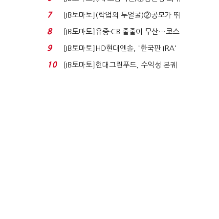
80% 개선…현실...
7
[IB토마토](락업의 두얼굴)②공모가 뛰
자 첫날 매도…FI ...
8
[IB토마토]유증·CB 줄줄이 무산…코스
닥 벌점 급증에 ...
9
[IB토마토]HD현대엔솔, '한국판 IRA'
수혜 부상…세액공...
10
[IB토마토]현대그린푸드, 수익성 본궤
도…실적 개선에 ...