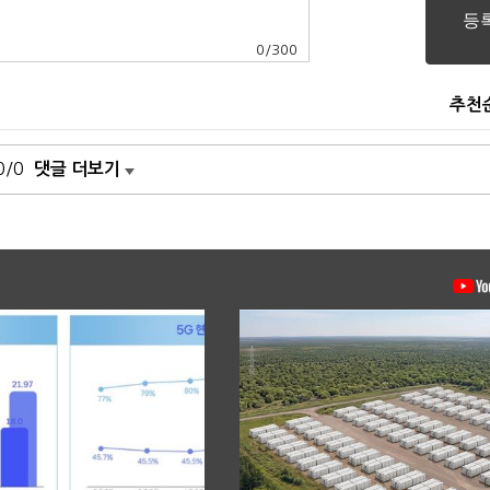
0
/
300
추천
0/0
댓글 더보기