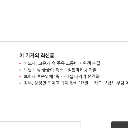
이 기자의 최신글
카드사, 고유가 속 주유·교통비 지원책 눈길
보험 보장 줄줄이 축소…절판마케팅 과열
보험사 후순위채 '뚝'…내실 다지기 본격화
정부, 상생만 외치고 규제 완화 '요원'…카드·보험사 부담 