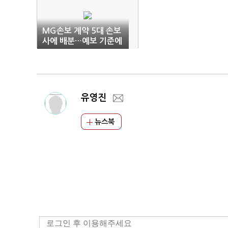
MG손보 계약 5대 손보
사에 배분…예보 기준에
촉각
유영진
뉴스북