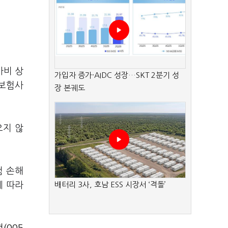
마비 상
가입자 증가·AIDC 성장…SKT 2분기 성
 보험사
장 본궤도
오지 않
험 손해
에 따라
배터리 3사, 호남 ESS 시장서 ‘격돌’