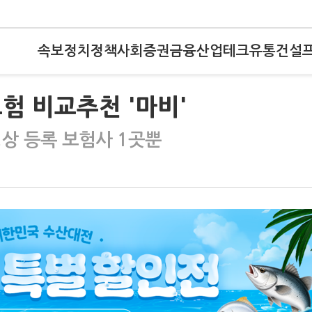
속보
정치
정책
사회
증권
금융
산업
테크
유통
건설
험 비교추천 '마비'
상 등록 보험사 1곳뿐