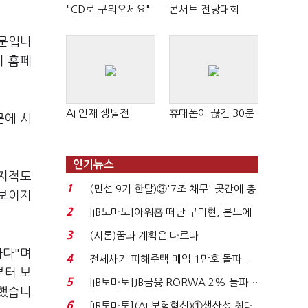
"CD로 구워오세요"
콘서트 전당대회
때문입니
이 홈페
AI 인재 쟁탈전
휴대폰이 끊긴 30분
문에 시
인기뉴스
 지적도
1
(민선 9기 한달)③'7조 채무' 곳간에 충
 보이지
격…추미애, 20년...
2
[IB토마토]아워홈 떠난 구미현, 본느에
340억 베팅…가...
3
(시론)꿈과 계획은 다르다
하다"며
4
전세사기 피해주택 매입 1만호 돌파…
부터 보
누적 피해자 4만2...
5
[IB토마토]JB금융 RORWA 2% 돌파…
 했습니
실적 견인은 은행 ...
6
[IB토마토](AI 보험혁신)①생산성 최대