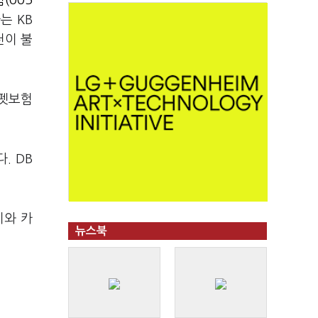
(005
는 KB
천이 불
 펫보험
. DB
이와 카
뉴스북