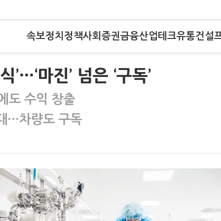
속보
정치
정책
사회
증권
금융
산업
테크
유통
건설
’…‘마진’ 넘은 ‘구독’
후에도 수익 창출
확대…차량도 구독