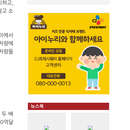
지하고,
팔고 소
차이에서
 차량에
 차량들
뉴스북
 두 배
70억달