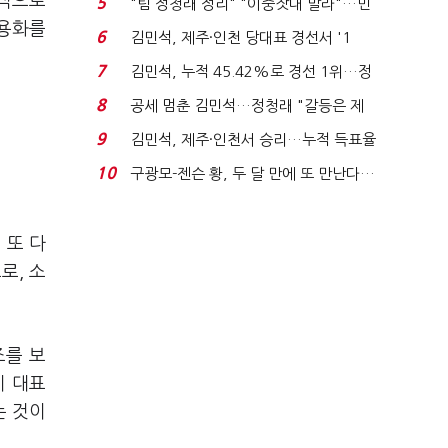
택적으로
5
"팀 정청래 정리" "이중잣대 말라"…민
공용화를
주 최고위원 계파 다...
6
김민석, 제주·인천 당대표 경선서 '1
위'(1보)...
7
김민석, 누적 45.42%로 경선 1위…정
청래와 격차 0.86%p(...
8
공세 멈춘 김민석…정청래 "갈등은 제
가 수습"
9
김민석, 제주·인천서 승리…누적 득표율
'1위 탈환'(종합)...
10
구광모-젠슨 황, 두 달 만에 또 만난다…
로봇·AI 등 논...
 또 다
로, 소
조를 보
이 대표
는 것이