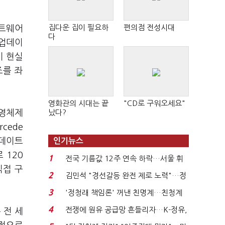
집다운 집이 필요하
편의점 전성시대
프트웨어
다
 업데이
이 현실
조를 좌
영화관의 시대는 끝
"CD로 구워오세요"
운영체제
났다?
cede
업데이트
인기뉴스
 120
1
전국 기름값 12주 연속 하락…서울 휘
직접 구
발윳값 1909원...
2
김민석 "경선갈등 완전 제로 노력"…정
청래 "반명 공세 사...
3
'정청래 책임론' 꺼낸 친명계…친청계
는 추가투표 때리기...
4
전쟁에 원유 공급망 흔들리자…K-정유,
 전 세
에너지안보 핵심...