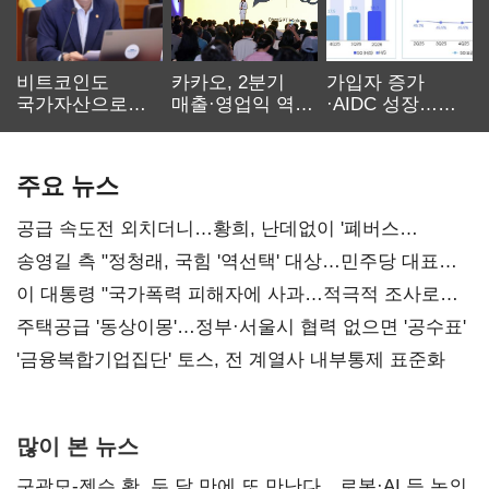
비트코인도
카카오, 2분기
가입자 증가
국가자산으로…'
매출·영업익 역대
·AIDC 성장…
보관·평가·처분'
최대…에이전트
SKT 2분기 성장
기준은 숙제
AI 수익화 관건
본궤도
주요 뉴스
공급 속도전 외치더니…황희, 난데없이 '폐버스
리모델링' 제안
송영길 측 "정청래, 국힘 '역선택' 대상…민주당 대표로
총선 지휘 못해"
이 대통령 "국가폭력 피해자에 사과…적극적 조사로
진실 밝혀야"
주택공급 '동상이몽'…정부·서울시 협력 없으면 '공수표'
'금융복합기업집단' 토스, 전 계열사 내부통제 표준화
많이 본 뉴스
구광모-젠슨 황, 두 달 만에 또 만난다…로봇·AI 등 논의