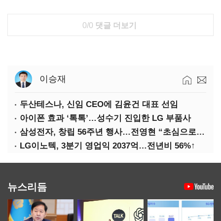
0/0
댓글 더보기
이승재
두산테스나, 신임 CEO에 김윤건 대표 선임
아이폰 효과 ‘톡톡’…성수기 진입한 LG 부품사
삼성전자, 창립 56주년 행사…전영현 “초심으로 경쟁력 회복해야”
LG이노텍, 3분기 영업익 2037억…전년비 56%↑
뉴스리듬