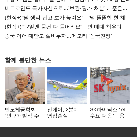
비트코인도 국가자산으로…'보관·평가·처분' 기준은
숙제
(현장+)"팔 생각 접고 호가 높여요"…'덜 똘똘한 한 채'
20억 키맞추기
(현장+)"12일엔 물건 다 들어와요"…빈 매대 채우며 문
연 홈플러스
중국 이어 대만도 설비투자…메모리 ‘삼국전쟁’
함께 볼만한 뉴스
반도체공학회
진에어, 2분기
SK하이닉스 “AI
“연구개발직 주
영업손실
수요 대응”…용인
52시간제
731억…유가
·청주 팹에 54조
개선해야”
상승 여파
투자