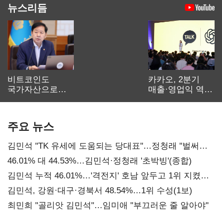
뉴스리듬
비트코인도
카카오, 2분기
국가자산으로…'
매출·영업익 역대
보관·평가·처분'
최대…에이전트
기준은 숙제
AI 수익화 관건
주요 뉴스
김민석 "TK 유세에 도움되는 당대표"…정청래 "벌써
대표된 양 당직 배분"
46.01% 대 44.53%…김민석·정청래 '초박빙'(종합)
김민석 누적 46.01%…'격전지' 호남 앞두고 1위 지켰다
(2보)
김민석, 강원·대구·경북서 48.54%…1위 수성(1보)
최민희 "골리앗 김민석"…임미애 "부끄러운 줄 알아야"