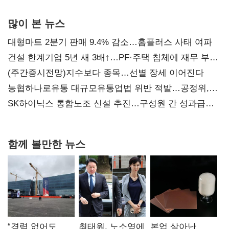
많이 본 뉴스
대형마트 2분기 판매 9.4% 감소…홈플러스 사태 여파
건설 한계기업 5년 새 3배↑…PF·주택 침체에 재무 부담
확대
(주간증시전망)지수보다 종목…선별 장세 이어진다
농협하나로유통 대규모유통업법 위반 적발…공정위,
과징금 4억6200만원 부과
SK하이닉스 통합노조 신설 추진…구성원 간 성과급
불만 확산
함께 볼만한 뉴스
“경력 없어도
최태원, 노소영에
본업 살아난