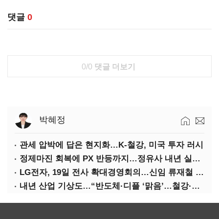
댓글
0
0/0
댓글 더보기
박혜정
관세 압박에 답은 현지화…K-철강, 미국 투자 러시
정제마진 회복에 PX 반등까지…정유사 내년 실적 기대
LG전자, 19일 전사 확대경영회의…신임 류재철 사장 주관
내년 산업 기상도…“반도체·디플 ‘맑음’…철강·석화 ‘흐림’”