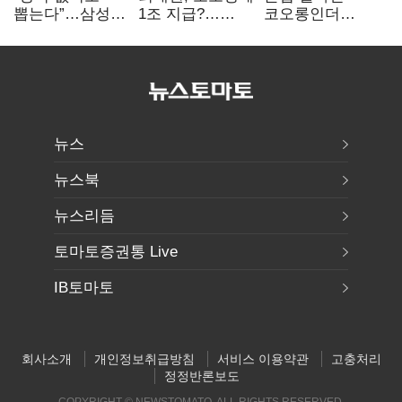
뽑는다”…삼성
1조 지급?…
코오롱인더
·TSMC, 미
재상고 여부 주목
·HS효성…AI·
반도체 인재
배터리 소재로
쟁탈전
보폭 확대
뉴스
뉴스북
뉴스리듬
토마토증권통 Live
IB토마토
회사소개
개인정보취급방침
서비스 이용약관
고충처리
정정반론보도