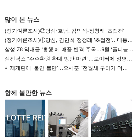
많이 본 뉴스
(정기여론조사)②당심·호남, 김민석-정청래 '초접전'
(정기여론조사)①당심, 김민석·정청래 '초접전'…대통령
지지도 '50% 아래로'(종합)
삼성 Z8 역대급 ‘흥행’에 애플 반격 주목…9월 ‘폴더블
대전’
삼전닉스 “주주환원 확대 방안 마련”…로이터에 성명
보내
세제개편에 ‘불안·불만’…오세훈 "전월세 구하기 더
힘들어질 것"
함께 볼만한 뉴스