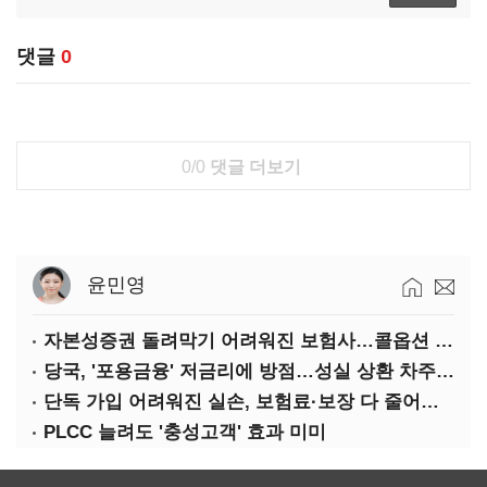
댓글
0
0/0
댓글 더보기
윤민영
자본성증권 돌려막기 어려워진 보험사…콜옵션 부담 급증
당국, '포용금융' 저금리에 방점…성실 상환 차주는 '역차별'
단독 가입 어려워진 실손, 보험료·보장 다 줄어든 5세대는?
PLCC 늘려도 '충성고객' 효과 미미