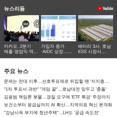
뉴스리듬
카카오, 2분기
가입자 증가
배터리 3사, 호남
매출·영업익 역대
·AIDC 성장…
ESS 시장서
최대…에이전트
SKT 2분기 성장
‘격돌’
AI 수익화 관건
본궤도
주요 뉴스
문제는 전대 이후…선호투표제로 뒤집힐 땐 '지지층
불복'
"1차 투표서 과반" "게임 끝"…호남대전 앞두고 '충돌'
김용범 책임론 봇물…경질 요구에 'ETF 특검' 주장까지
보건소부터 응급실까지 AI 확산…지역의료 혁신 본격화
"강남사옥 부지에 청년주택"…LH도 '공급 속도전'