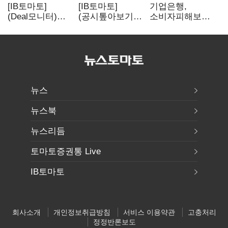
[IB토마토]
[IB토마토]
기업은행,
(Deal모니터)
(공시톺아보기)
소비자피해보상
롯데리츠, 회사채
투자판단 공시,
부실심사·
발행…빠듯한
무엇이 '중요한
보이스피싱 공시
유동성 차환으로
경영사항'일까
위반
대응
뉴스
뉴스북
뉴스리듬
토마토증권통 Live
IB토마토
회사소개
개인정보취급방침
서비스 이용약관
고충처리
정정반론보도