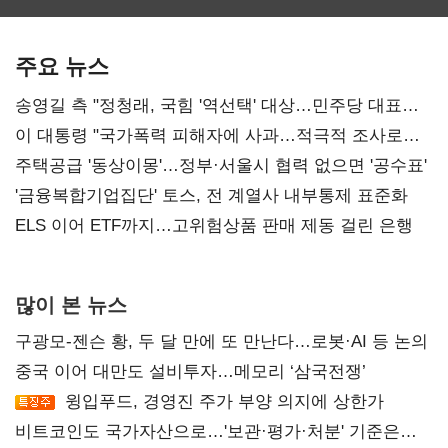
보관·평가·처분'
최대…에이전트
SKT 2분기 성장
기준은 숙제
AI 수익화 관건
본궤도
주요 뉴스
송영길 측 "정청래, 국힘 '역선택' 대상…민주당 대표로
총선 지휘 못해"
이 대통령 "국가폭력 피해자에 사과…적극적 조사로
진실 밝혀야"
주택공급 '동상이몽'…정부·서울시 협력 없으면 '공수표'
'금융복합기업집단' 토스, 전 계열사 내부통제 표준화
ELS 이어 ETF까지…고위험상품 판매 제동 걸린 은행
많이 본 뉴스
구광모-젠슨 황, 두 달 만에 또 만난다…로봇·AI 등 논의
중국 이어 대만도 설비투자…메모리 ‘삼국전쟁’
윙입푸드, 경영진 주가 부양 의지에 상한가
비트코인도 국가자산으로…'보관·평가·처분' 기준은