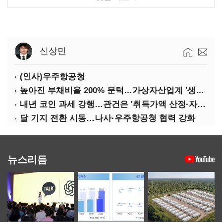
신상민
(인사)우주항공청
높아진 부채비율 200% 문턱…가상자산업계 '생존 시험대'
내년 코인 과세 강행…관건은 '취득가액 산정·자산 이동'
달 기지 전환 시동…나사·우주항공청 협력 강화
뉴스리듬