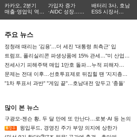
카카오, 2분기
가입자 증가
배터리 3사, 호남
매출·영업익 역대
·AIDC 성장…
ESS 시장서
최대…에이전트
SKT 2분기 성장
‘격돌’
AI 수익화 관건
본궤도
주요 뉴스
정청래 때리는 '김용'…더 세진 '대통령 최측근' 입
트럼프, 폴리실리콘 파생상품에 15% 관세…"미 산업
재건"
전세사기 피해주택 매입 1만호 돌파…누적 피해자
4만278명
문제는 전대 이후…선호투표제로 뒤집힐 땐 '지지층
불복'
"1차 투표서 과반" "게임 끝"…호남대전 앞두고 '충돌'
많이 본 뉴스
구광모-젠슨 황, 두 달 만에 또 만난다…로봇·AI 등 논의
윙입푸드, 경영진 주가 부양 의지에 상한가