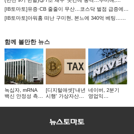
(민선 9기 한달)③'7조 채무' 곳간에 충격…추미애,
20년만에 '비상재정' 선언 승부수
[IB토마토]유증·CB 줄줄이 무산…코스닥 벌점 급증에
상폐 압박
[IB토마토]아워홈 떠난 구미현, 본느에 340억 베팅…
가족 지배체제 구축
함께 볼만한 뉴스
녹십자, mRNA
[디지털애셋]‘내년
네이버, 2분기
백신 안정성 측정
시행’ 가상자산
영업익
기술 확보
과세, 연말 국회
5203억원…
문턱 넘을까
전년비 0.2%
감소