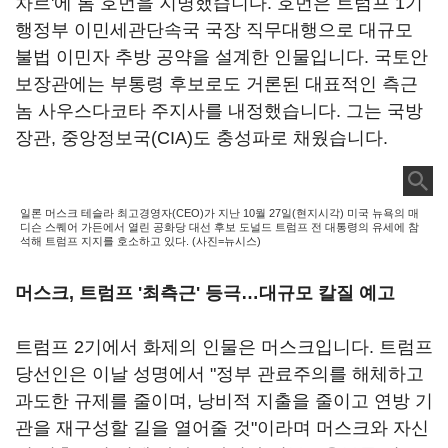
차르'에 톰 호먼을 지명했습니다. 호먼은 트럼프 1기
행정부 이민세관단속국 국장 직무대행으로 대규모
불법 이민자 추방 공약을 설계한 인물입니다. 국토안
보장관에는 부통령 후보로도 거론된 대표적인 측근
놈 사우스다코타 주지사를 내정했습니다. 그는 국방
장관, 중앙정보국(CIA)도 충성파로 채웠습니다.
일론 머스크 테슬라 최고경영자(CEO)가 지난 10월 27일(현지시각) 미국 뉴욕의 매
디슨 스퀘어 가든에서 열린 공화당 대선 후보 도널드 트럼프 전 대통령의 유세에 참
석해 트럼프 지지를 호소하고 있다. (사진=뉴시스)
머스크, 트럼프 '최측근' 등극…대규모 칼질 예고
트럼프 2기에서 화제의 인물은 머스크입니다. 트럼프
당선인은 이날 성명에서 "정부 관료주의를 해체하고
과도한 규제를 줄이며, 낭비적 지출을 줄이고 연방 기
관을 재구성할 길을 열어줄 것"이라며 머스크와 자신