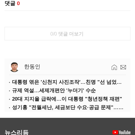
댓글
0
0/0
댓글 더보기
한동인
대통령 엮은 '신천지 사진조작'…친명 "선 넘었다" 격앙
규제 역설…세제개편안 '누더기' 수순
20대 지지율 급락에…이 대통령 "청년정책 재편"
성기홍 "전월세난, 세금보단 수요·공급 문제"…닥공 시사
뉴스리듬