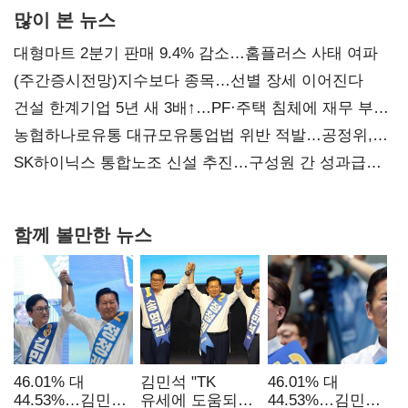
많이 본 뉴스
대형마트 2분기 판매 9.4% 감소…홈플러스 사태 여파
(주간증시전망)지수보다 종목…선별 장세 이어진다
건설 한계기업 5년 새 3배↑…PF·주택 침체에 재무 부담
확대
농협하나로유통 대규모유통업법 위반 적발…공정위,
과징금 4억6200만원 부과
SK하이닉스 통합노조 신설 추진…구성원 간 성과급
불만 확산
함께 볼만한 뉴스
46.01% 대
김민석 "TK
46.01% 대
44.53%…김민석·
유세에 도움되는
44.53%…김민석·