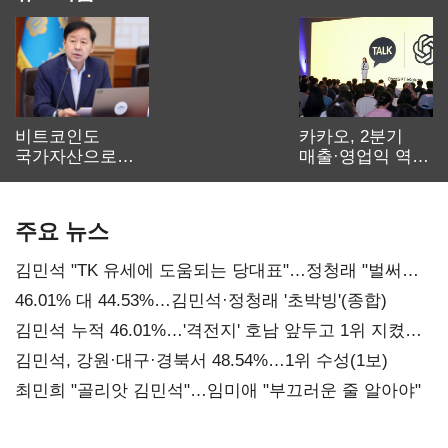
비트코인도
카카오, 2분기
국가자산으로…'
매출·영업익 역대
보관·평가·처분'
최대…에이전트
기준은 숙제
AI 수익화 관건
주요 뉴스
김민석 "TK 유세에 도움되는 당대표"…정청래 "벌써
대표된 양 당직 배분"
46.01% 대 44.53%…김민석·정청래 '초박빙'(종합)
김민석 누적 46.01%…'격전지' 호남 앞두고 1위 지켰다
(2보)
김민석, 강원·대구·경북서 48.54%…1위 수성(1보)
최민희 "골리앗 김민석"…임미애 "부끄러운 줄 알아야"