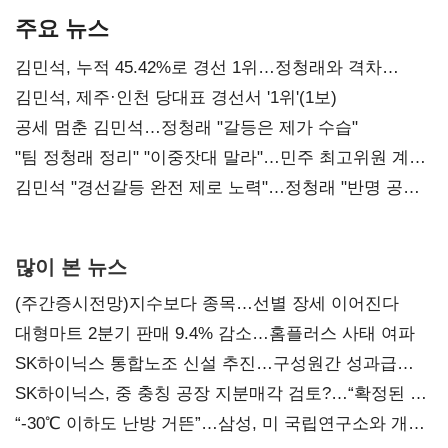
주요 뉴스
김민석, 누적 45.42%로 경선 1위…정청래와 격차
0.86%p(2보)
김민석, 제주·인천 당대표 경선서 '1위'(1보)
공세 멈춘 김민석…정청래 "갈등은 제가 수습"
"팀 정청래 정리" "이중잣대 말라"…민주 최고위원 계파
다툼 격화
김민석 "경선갈등 완전 제로 노력"…정청래 "반명 공세
사과부터"
많이 본 뉴스
(주간증시전망)지수보다 종목…선별 장세 이어진다
대형마트 2분기 판매 9.4% 감소…홈플러스 사태 여파
SK하이닉스 통합노조 신설 추진…구성원간 성과급
불만 확산
SK하이닉스, 중 충칭 공장 지분매각 검토?…“확정된 바
없어”
“-30℃ 이하도 난방 거뜬”…삼성, 미 국립연구소와 개발