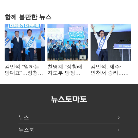
협력
함께 볼만한 뉴스
김민석 "일하는
친명계 "정청래
김민석, 제주·
당대표"…정청래
지도부 당정
인천서 승리…
"의리가 제일
엇박자"…친청계
누적 득표율 '1위
중요"
"신천지 오물
탈환'(종합)
폭탄"
뉴스
뉴스북