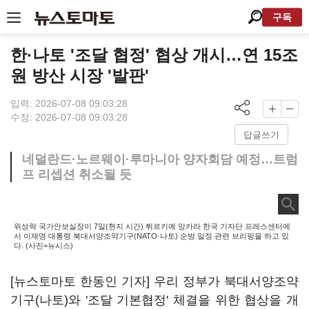
구독
한·나토 '조달 협정' 협상 개시…연 15조
원 방산 시장 '발판'
입력: 2026-07-08 09:03:28
수정: 2026-07-08 09:03:28
답글쓰기
네덜란드·노르웨이·루마니아 양자회담 예정…트럼
프 리셉션 취소될 듯
위성락 국가안보실장이 7일(현지 시간) 튀르키예 앙카라 한국 기자단 프레스센터에
서 이재명 대통령 북대서양조약기구(NATO·나토) 순방 일정 관련 브리핑을 하고 있
다. (사진=뉴시스)
[뉴스토마토 한동인 기자] 우리 정부가 북대서양조약
기구(나토)와 '조달 기본협정' 체결을 위한 협상을 개