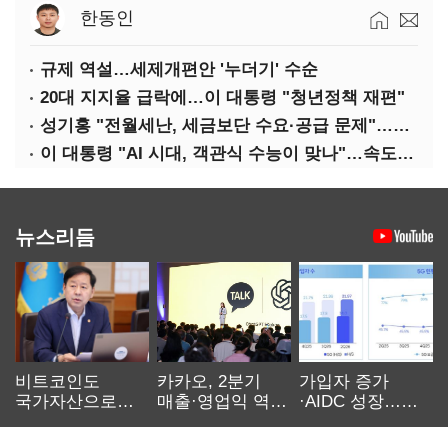
한동인
규제 역설…세제개편안 '누더기' 수순
20대 지지율 급락에…이 대통령 "청년정책 재편"
성기홍 "전월세난, 세금보단 수요·공급 문제"…닥공 시사
이 대통령 "AI 시대, 객관식 수능이 맞나"…속도전 '경계'
뉴스리듬
비트코인도
카카오, 2분기
가입자 증가
국가자산으로…'
매출·영업익 역대
·AIDC 성장…
보관·평가·처분'
최대…에이전트
SKT 2분기 성장
기준은 숙제
AI 수익화 관건
본궤도