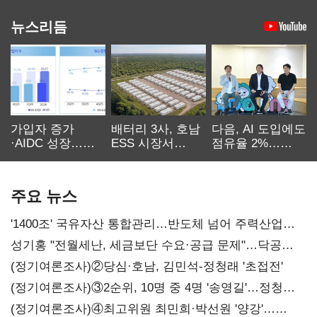
뉴스리듬
가입자 증가
배터리 3사, 호남
다음, AI 도입에도
·AIDC 성장…
ESS 시장서
점유율 2%…
SKT 2분기 성장
‘격돌’
에이전트
본궤도
차별화가 관건
주요 뉴스
'1400조' 국유자산 통합관리…반도체 넘어 주력산업
구조혁신
성기홍 "전월세난, 세금보단 수요·공급 문제"…닥공
시사
(정기여론조사)②당심·호남, 김민석-정청래 '초접전'
(정기여론조사)③2순위, 10명 중 4명 '송영길'…정청래
'한 자릿수'
(정기여론조사)④최고위원 최민희·박선원 '양강'…