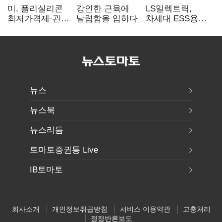
미, 폴리실리콘
강인한 근육에
LS일렉트릭,
최저가격제·관세
날렵함을 입히다
차세대 ESS용
검토…K태양광
전력변환장치 G2
입지 확대 기대
출하
뉴스
뉴스북
뉴스리듬
토마토증권통 Live
IB토마토
회사소개
개인정보취급방침
서비스 이용약관
고충처리
정정반론보도