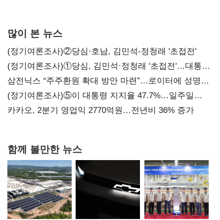
서미화·이성윤·임미애 뒤이어
많이 본 뉴스
(정기여론조사)②당심·호남, 김민석-정청래 '초접전'
(정기여론조사)①당심, 김민석·정청래 '초접전'…대통령
지지도 '50% 아래로'(종합)
삼전닉스 “주주환원 확대 방안 마련”…로이터에 성명
보내
(정기여론조사)⑤이 대통령 지지율 47.7%…일주일
만에 다시 40%대
카카오, 2분기 영업익 2770억원…전년비 36% 증가
함께 볼만한 뉴스