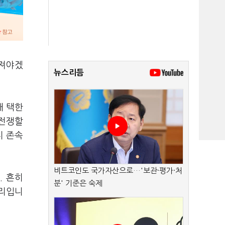
따져야겠
뉴스리듬
해 택한
 전쟁할
지 존속
비트코인도 국가자산으로…'보관·평가·처
. 흔히
분' 기준은 숙제
논리입니