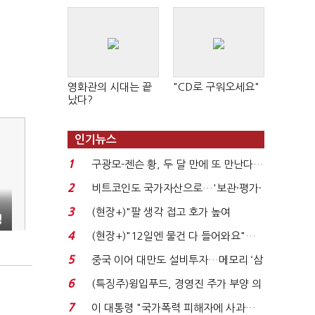
영화관의 시대는 끝
"CD로 구워오세요"
났다?
인기뉴스
1
구광모-젠슨 황, 두 달 만에 또 만난다…
로봇·AI 등 논...
2
비트코인도 국가자산으로…'보관·평가·
처분' 기준은 ...
3
(현장+)"팔 생각 접고 호가 높여
명
요"…'덜 똘똘한 한 채' 20...
4
(현장+)"12일엔 물건 다 들어와요"…
빈 매대 채우며 문 연 ...
5
중국 이어 대만도 설비투자…메모리 ‘삼
국전쟁’
6
(특징주)윙입푸드, 경영진 주가 부양 의
지에 상한가...
7
이 대통령 "국가폭력 피해자에 사과…