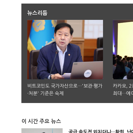
뉴스리듬
비트코인도 국가자산으로…'보관·평가
카카오, 
·처분' 기준은 숙제
최대…에이
이 시간 주요 뉴스
공급 속도전 외치더니…황희, 난