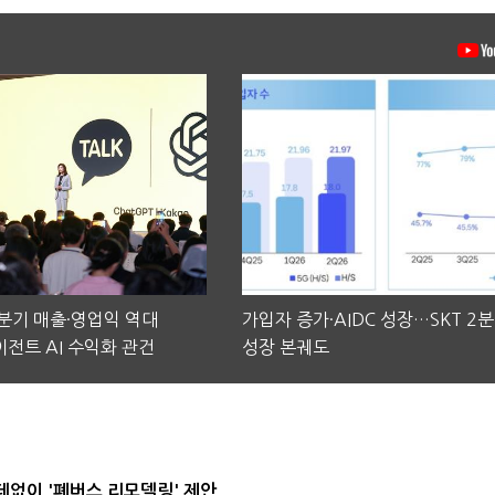
2분기 매출·영업익 역대
가입자 증가·AIDC 성장…SKT 2
전트 AI 수익화 관건
성장 본궤도
데없이 '폐버스 리모델링' 제안