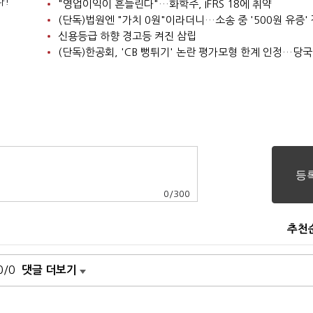
다!
"영업이익이 흔들린다"…화학주, IFRS 18에 취약
신용등급 하향 경고등 켜진 삼립
0
/
300
추천
0/0
댓글 더보기