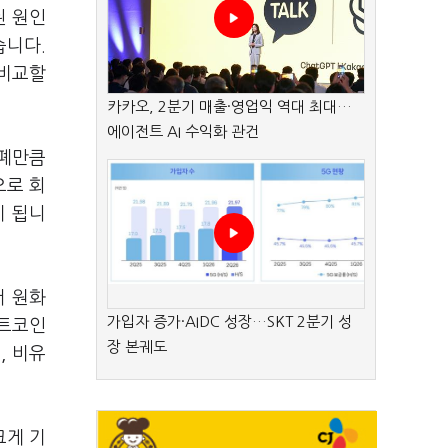
된 원인
습니다.
 비교할
카카오, 2분기 매출·영업익 역대 최대…
에이전트 AI 수익화 관건
화폐만큼
으로 회
이 됩니
서 원화
가입자 증가·AIDC 성장…SKT 2분기 성
비트코인
장 본궤도
, 비유
크게 기