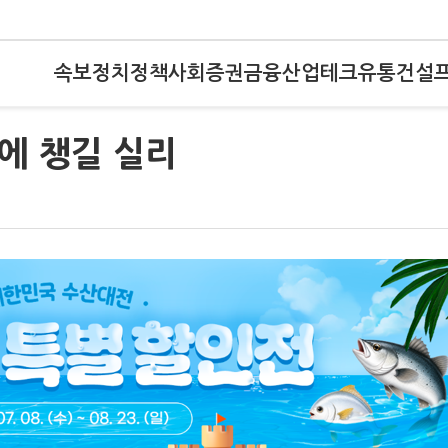
속보
정치
정책
사회
증권
금융
산업
테크
유통
건설
에 챙길 실리