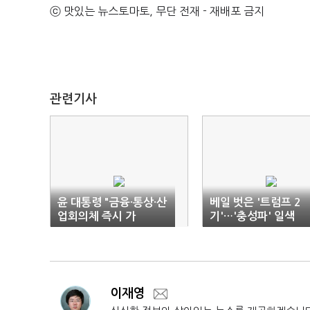
ⓒ 맛있는 뉴스토마토, 무단 전재 - 재배포 금지
관련기사
윤 대통령 "금융·통상·산
베일 벗은 '트럼프 2
업회의체 즉시 가
기'…'충성파' 일색
동"…'트럼프 2기' 대비
이재영