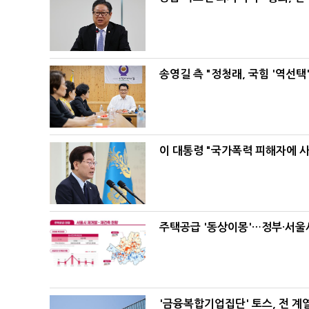
송영길 측 "정청래, 국힘 '역선
이 대통령 "국가폭력 피해자에 
주택공급 '동상이몽'…정부·서울시
'금융복합기업집단' 토스, 전 