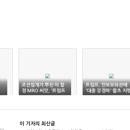
조선업계가 뿌린 미 함
트럼프, 안보보좌관에
정 MRO 씨앗, '트럼프
'대중 강경파' 왈츠 지
2기'에 열매 맺나
이 기자의 최신글