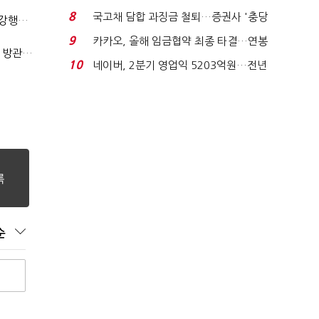
적극적 조사로 진...
8
국고채 담합 과징금 철퇴…증권사 '충당
(단독)법원엔 "가치 0원"이라더니…소송 중 '500원 유증' 강행한 라인게임즈
금 폭탄' 우려...
9
카카오, 올해 임금협약 최종 타결…연봉
(단독)한공회, 'CB 뻥튀기' 논란 평가모형 한계 인정…당국 방관 속 장부 왜곡 수두룩
6.3% 인상·격려...
10
네이버, 2분기 영업익 5203억원…전년
비 0.2% 감소...
순