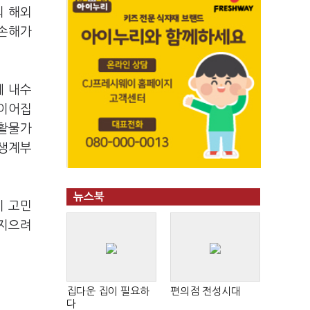
의 해외
 손해가
에 내수
 이어집
생활물가
 생계부
뉴스북
지 고민
결지으려
집다운 집이 필요하
편의점 전성시대
다