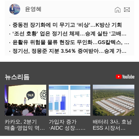
윤영혜
중동전 장기화에 미 무기고 ‘비상’…K방산 기회
‘조선 호황’ 업은 정기선 체제…승계 실탄 ‘고배당’ 주목
윤활유 위험물 물류 현장도 무인화…GS칼텍스, 디지털 전환 가속
정기선, 정몽준 지분 3.54％ 증여받아…승계 가속화
뉴스리듬
카카오, 2분기
가입자 증가
배터리 3사, 호남
매출·영업익 역대
·AIDC 성장…
ESS 시장서
최대…에이전트
SKT 2분기 성장
‘격돌’