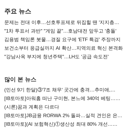
AI 수익화 관건
본궤도
주요 뉴스
문제는 전대 이후…선호투표제로 뒤집힐 땐 '지지층
불복'
"1차 투표서 과반" "게임 끝"…호남대전 앞두고 '충돌'
김용범 책임론 봇물…경질 요구에 'ETF 특검' 주장까지
보건소부터 응급실까지 AI 확산…지역의료 혁신 본격화
"강남사옥 부지에 청년주택"…LH도 '공급 속도전'
많이 본 뉴스
(민선 9기 한달)③'7조 채무' 곳간에 충격…추미애,
20년만에 '비상재정' 선언 승부수
[IB토마토]아워홈 떠난 구미현, 본느에 340억 베팅…
가족 지배체제 구축
(시론)꿈과 계획은 다르다
[IB토마토]JB금융 RORWA 2% 돌파…실적 견인은 은행
아닌 캐피탈
[IB토마토](AI 보험혁신)①생산성 최대 80% 개선…