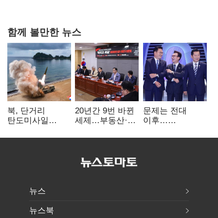
현실은 '실행 격차'
함께 볼만한 뉴스
북, 단거리
20년간 9번 바뀐
문제는 전대
탄도미사일
세제…부동산·
이후…
발사…안보실
상속세만
선호투표제로
"즉각 중단 촉구"
건드렸다
뒤집힐 땐
'지지층 불복'
뉴스
뉴스북