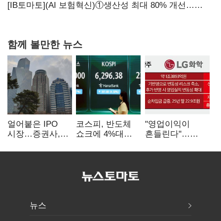
아닌 캐피탈
[IB토마토](AI 보험혁신)①생산성 최대 80% 개선…
현실은 '실행 격차'
함께 볼만한 뉴스
얼어붙은 IPO
코스피, 반도체
"영업이익이
시장…증권사,
쇼크에 4%대
흔들린다"…
하반기 '대어
급락…코스닥은
화학주, IFRS
전쟁' 기대
5거래일째 상승
18에 취약
뉴스