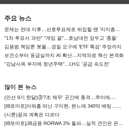
최대…에이전트
SKT 2분기 성장
‘격돌’
AI 수익화 관건
본궤도
주요 뉴스
문제는 전대 이후…선호투표제로 뒤집힐 땐 '지지층
불복'
"1차 투표서 과반" "게임 끝"…호남대전 앞두고 '충돌'
김용범 책임론 봇물…경질 요구에 'ETF 특검' 주장까지
보건소부터 응급실까지 AI 확산…지역의료 혁신 본격화
"강남사옥 부지에 청년주택"…LH도 '공급 속도전'
많이 본 뉴스
(민선 9기 한달)③'7조 채무' 곳간에 충격…추미애,
20년만에 '비상재정' 선언 승부수
[IB토마토]아워홈 떠난 구미현, 본느에 340억 베팅…
가족 지배체제 구축
(시론)꿈과 계획은 다르다
[IB토마토]JB금융 RORWA 2% 돌파…실적 견인은 은행