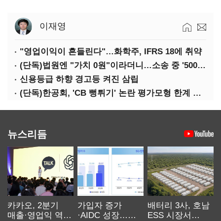
이재영
"영업이익이 흔들린다"…화학주, IFRS 18에 취약
(단독)법원엔 "가치 0원"이라더니…소송 중 '500원 유증' 강행한 라인게임즈
신용등급 하향 경고등 켜진 삼립
(단독)한공회, 'CB 뻥튀기' 논란 평가모형 한계 인정…당국 방관 속 장부 왜곡 수두룩
뉴스리듬
카카오, 2분기
가입자 증가
배터리 3사, 호남
매출·영업익 역대
·AIDC 성장…
ESS 시장서