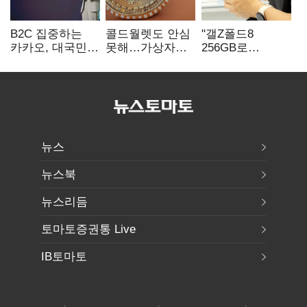
B2C 집중하는
콜드월렛도 안심
"갤Z폴드8
카카오, 대국민
못해…가상자산
256GB로
서비스 '모두의
수탁 확대에
변경하면 지원금
AI' 사활
'보안 시험대'
추가"
뉴스
뉴스북
뉴스리듬
토마토증권통 Live
IB토마토