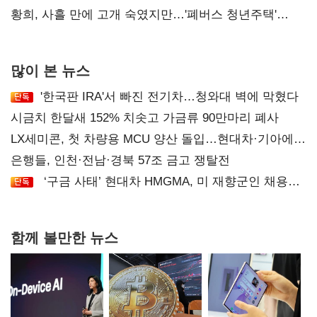
달리해야"
황희, 사흘 만에 고개 숙였지만…'폐버스 청년주택'
후폭풍
많이 본 뉴스
'한국판 IRA'서 빠진 전기차…청와대 벽에 막혔다
시금치 한달새 152% 치솟고 가금류 90만마리 폐사
LX세미콘, 첫 차량용 MCU 양산 돌입…현대차·기아에
공급
은행들, 인천·전남·경북 57조 금고 쟁탈전
‘구금 사태’ 현대차 HMGMA, 미 재향군인 채용
확대로 분위기 반전
함께 볼만한 뉴스