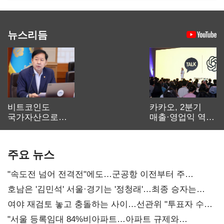
뉴스리듬
비트코인도
카카오, 2분기
국가자산으로…'
매출·영업익 역대
보관·평가·처분'
최대…에이전트
기준은 숙제
AI 수익화 관건
주요 뉴스
"속도전 넘어 전격전"에도…군공항 이전부터 주
52시간까지 '뇌관'
호남은 '김민석' 서울·경기는 '정청래'…최종 승자는
'안갯속'
여야 재검토 놓고 충돌하는 사이…선관위 "투표자 수
오차 당연"
"서울 등록임대 84%비아파트…아파트 규제와