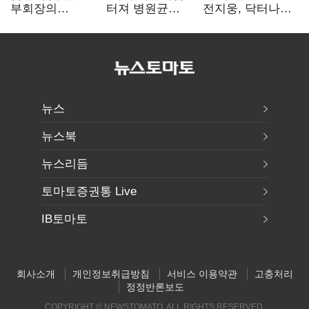
부회장의
터져 병원균
전지웅, 닥터나우
한미사이언스
박멸"
CMO 선임
주식 가압류 결정
뉴스
뉴스북
뉴스리듬
토마토증권통 Live
IB토마토
회사소개
개인정보취급방침
서비스 이용약관
고충처리
정정반론보도
COPYRIGHT © NEWSTOMATO. ALL RIGHTS RESERVED.