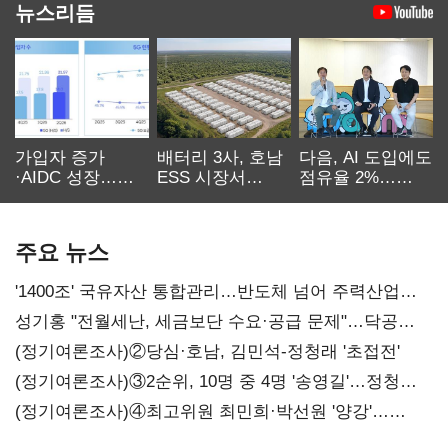
뉴스리듬
가입자 증가
배터리 3사, 호남
다음, AI 도입에도
·AIDC 성장…
ESS 시장서
점유율 2%…
SKT 2분기 성장
‘격돌’
에이전트
본궤도
차별화가 관건
주요 뉴스
'1400조' 국유자산 통합관리…반도체 넘어 주력산업
구조혁신
성기홍 "전월세난, 세금보단 수요·공급 문제"…닥공
시사
(정기여론조사)②당심·호남, 김민석-정청래 '초접전'
(정기여론조사)③2순위, 10명 중 4명 '송영길'…정청래
'한 자릿수'
(정기여론조사)④최고위원 최민희·박선원 '양강'…
서미화·이성윤·임미애 뒤이어