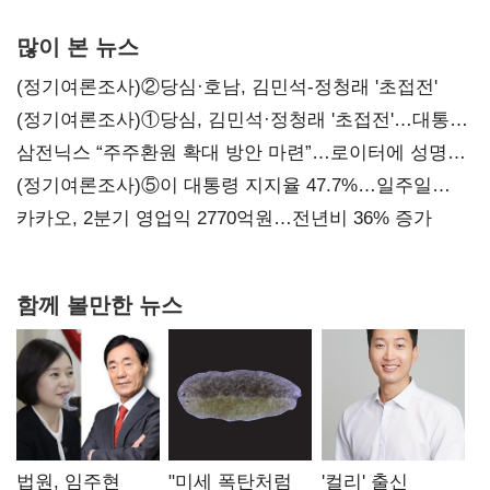
많이 본 뉴스
(정기여론조사)②당심·호남, 김민석-정청래 '초접전'
(정기여론조사)①당심, 김민석·정청래 '초접전'…대통령
지지도 '50% 아래로'(종합)
삼전닉스 “주주환원 확대 방안 마련”…로이터에 성명
보내
(정기여론조사)⑤이 대통령 지지율 47.7%…일주일
만에 다시 40%대
카카오, 2분기 영업익 2770억원…전년비 36% 증가
함께 볼만한 뉴스
법원, 임주현
"미세 폭탄처럼
'컬리' 출신