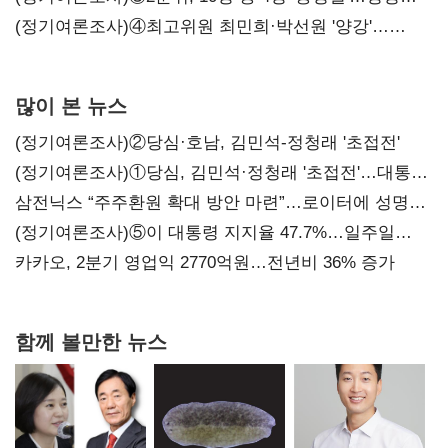
'한 자릿수'
(정기여론조사)④최고위원 최민희·박선원 '양강'…
서미화·이성윤·임미애 뒤이어
많이 본 뉴스
(정기여론조사)②당심·호남, 김민석-정청래 '초접전'
(정기여론조사)①당심, 김민석·정청래 '초접전'…대통령
지지도 '50% 아래로'(종합)
삼전닉스 “주주환원 확대 방안 마련”…로이터에 성명
보내
(정기여론조사)⑤이 대통령 지지율 47.7%…일주일
만에 다시 40%대
카카오, 2분기 영업익 2770억원…전년비 36% 증가
함께 볼만한 뉴스