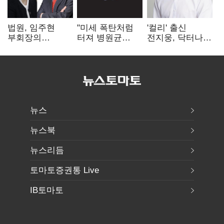
법원, 임주현
"미세 폭탄처럼
'컬리' 출신
부회장의
터져 병원균
전지웅, 닥터나우
한미사이언스
박멸"
CMO 선임
주식 가압류 결정
뉴스
뉴스북
뉴스리듬
토마토증권통 Live
IB토마토