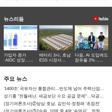
뉴스리듬
가입자 증가
배터리 3사, 호남
다음, AI 도입에도
·AIDC 성장…
ESS 시장서
점유율 2%…
SKT 2분기 성장
‘격돌’
에이전트
본궤도
차별화가 관건
주요 뉴스
'1400조' 국유자산 통합관리…반도체 넘어 주력산업
구조혁신
성기홍 "전월세난, 세금보단 수요·공급 문제"…닥공
시사
(정기여론조사)②당심·호남, 김민석-정청래 '초접전'
(정기여론조사)③2순위, 10명 중 4명 '송영길'…정청래