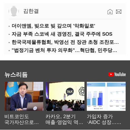
김한결
더이앤엠, 빚으로 빚 갚으며 '악화일로'
자금 부족 스코넥 새 경영진, 결국 주주에 SOS
한국국제물류협회, 박영선 전 장관 초청 조찬포럼 개최
"법정기금 벤처 투자 의무화"…혁단협, 민주당과 정책협약식 개최
뉴스리듬
비트코인도
카카오, 2분기
가입자 증가
국가자산으로…'
매출·영업익 역대
·AIDC 성장…
보관·평가·처분'
최대…에이전트
SKT 2분기 성장