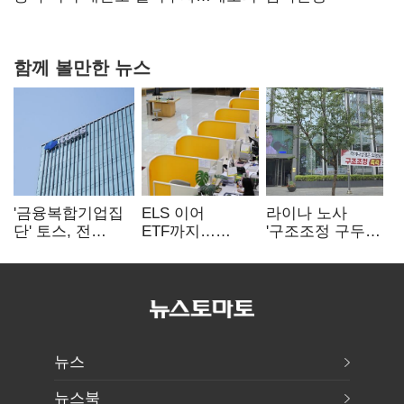
함께 볼만한 뉴스
'금융복합기업집
ELS 이어
라이나 노사
단' 토스, 전
ETF까지…
'구조조정 구두
계열사 내부통제
고위험상품 판매
합의안' 도출
표준화
제동 걸린 은행
뉴스
뉴스북