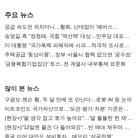
기준은 숙제
AI 수익화 관건
본궤도
주요 뉴스
공급 속도전 외치더니…황희, 난데없이 '폐버스
리모델링' 제안
송영길 측 "정청래, 국힘 '역선택' 대상…민주당 대표로
총선 지휘 못해"
이 대통령 "국가폭력 피해자에 사과…적극적 조사로
진실 밝혀야"
주택공급 '동상이몽'…정부·서울시 협력 없으면 '공수표'
'금융복합기업집단' 토스, 전 계열사 내부통제 표준화
많이 본 뉴스
구광모-젠슨 황, 두 달 만에 또 만난다…로봇·AI 등 논의
비트코인도 국가자산으로…'보관·평가·처분' 기준은
숙제
(현장+)"팔 생각 접고 호가 높여요"…'덜 똘똘한 한 채'
20억 키맞추기
(현장+)"12일엔 물건 다 들어와요"…빈 매대 채우며 문
연 홈플러스
중국 이어 대만도 설비투자…메모리 ‘삼국전쟁’