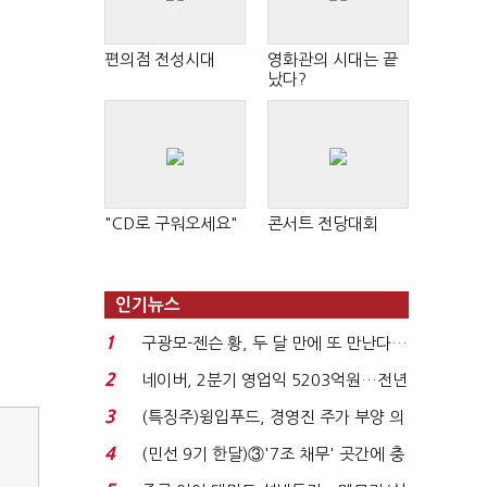
편의점 전성시대
영화관의 시대는 끝
났다?
"CD로 구워오세요"
콘서트 전당대회
인기뉴스
1
구광모-젠슨 황, 두 달 만에 또 만난다…
로봇·AI 등 논...
2
네이버, 2분기 영업익 5203억원…전년
비 0.2% 감소...
3
(특징주)윙입푸드, 경영진 주가 부양 의
지에 상한가...
4
(민선 9기 한달)③'7조 채무' 곳간에 충
격…추미애, 20년...