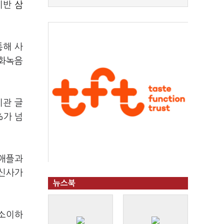
 기반
삼
통해 사
통화녹음
기관 글
%가 넘
 애플과
통신사가
뉴스북
동소이하