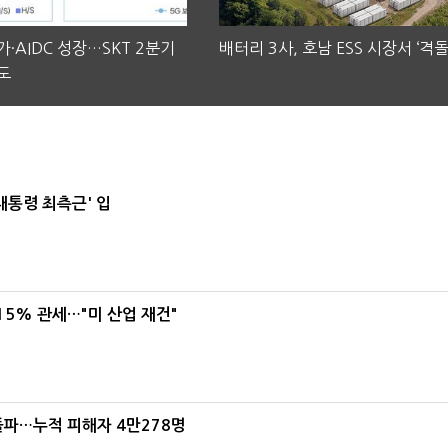
·AIDC 성장…SKT 2분기
배터리 3사, 호남 ESS 시장서 ‘격돌
도
대통령 최측근' 입
5% 관세…"미 산업 재건"
돌파…누적 피해자 4만278명