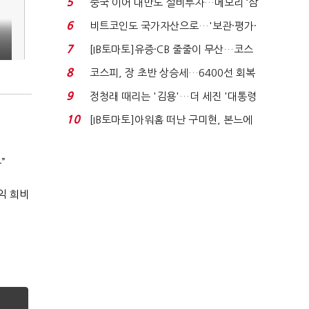
5
중국 이어 대만도 설비투자…메모리 ‘삼
국전쟁’
6
비트코인도 국가자산으로…'보관·평가·
처분' 기준은 ...
7
[IB토마토]유증·CB 줄줄이 무산…코스
닥 벌점 급증에 ...
8
코스피, 장 초반 상승세…6400선 회복
시도
9
정청래 때리는 '김용'…더 세진 '대통령
최측근' 입...
10
[IB토마토]아워홈 떠난 구미현, 본느에
340억 베팅…가...
”
익 희비