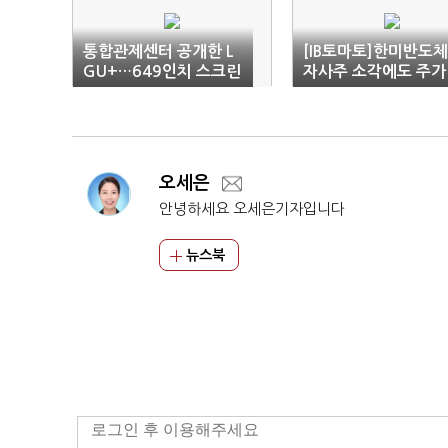
통합관제센터 공개한 L
[IB토마토]한미반도체
GU+…649인치 스크린
자사주 소각에도 주가
·RPA로 전국 관리
부진…SK하이닉스 발
공포 '확산'
오세은
안녕하세요 오세은기자입니다
뉴스북