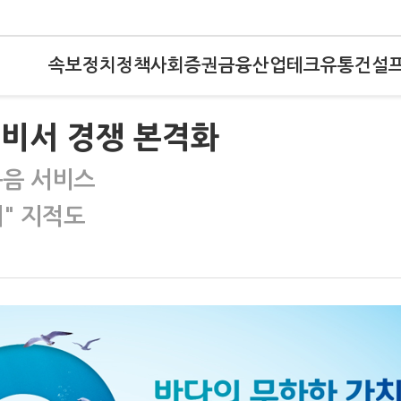
속보
정치
정책
사회
증권
금융
산업
테크
유통
건설
 비서 경쟁 본격화
녹음 서비스
" 지적도