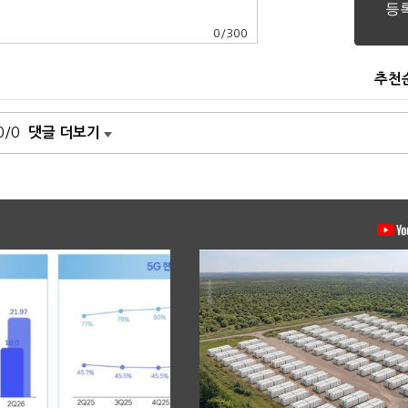
0
/
300
추천
0/0
댓글 더보기