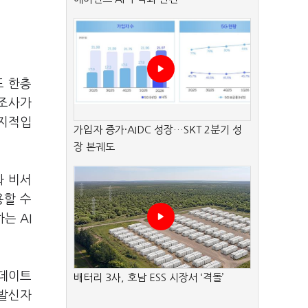
도 한층
제조사가
 지적입
가입자 증가·AIDC 성장…SKT 2분기 성
장 본궤도
화 비서
용할 수
는 AI
업데이트
배터리 3사, 호남 ESS 시장서 ‘격돌’
 발신자