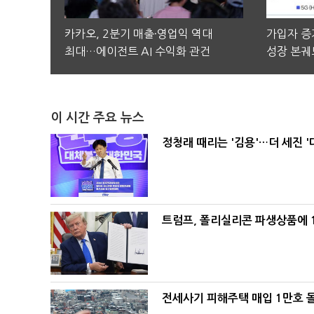
카카오, 2분기 매출·영업익 역대
가입자 증가
최대…에이전트 AI 수익화 관건
성장 본궤
이 시간 주요 뉴스
정청래 때리는 '김용'…더 세진 '
트럼프, 폴리실리콘 파생상품에 1
전세사기 피해주택 매입 1만호 