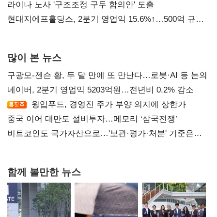
라이나 노사 '구조조정 구두 합의안' 도출
현대지에프홀딩스, 2분기 영업익 15.6%↑…500억 규모
자사주 매입
많이 본 뉴스
구광모-젠슨 황, 두 달 만에 또 만난다…로봇·AI 등 논의
네이버, 2분기 영업익 5203억원…전년비 0.2% 감소
윙입푸드, 경영진 주가 부양 의지에 상한가
중국 이어 대만도 설비투자…메모리 ‘삼국전쟁’
비트코인도 국가자산으로…'보관·평가·처분' 기준은
숙제
함께 볼만한 뉴스