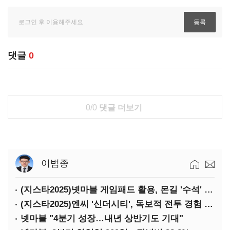
댓글
0
0/0
댓글 더보기
이범종
(지스타2025)넷마블 게임패드 활용, 몬길 '수석' 7대죄 '차석'
(지스타2025)엔씨 '신더시티', 독보적 전투 경험 필요
넷마블 "4분기 성장…내년 상반기도 기대"