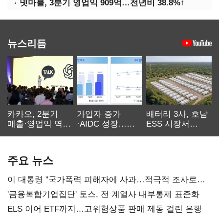
넷마블, 3분기 영업익 909억…전년비 38.8%↑
뉴스리듬
카카오, 2분기
가입자 증가
배터리 3사, 호남
매출·영업익 역대
·AIDC 성장…
ESS 시장서
최대…에이전트
SKT 2분기 성장
‘격돌’
AI 수익화 관건
본궤도
주요 뉴스
이 대통령 "국가폭력 피해자에 사과…적극적 조사로
진실 밝혀야"
'금융복합기업집단' 토스, 전 계열사 내부통제 표준화
ELS 이어 ETF까지…고위험상품 판매 제동 걸린 은행