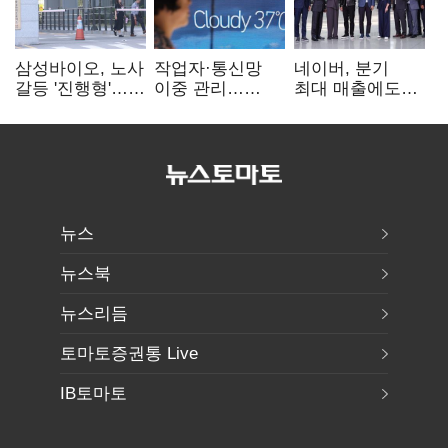
삼성바이오, 노사
작업자·통신망
네이버, 분기
갈등 '진행형'…
이중 관리…
최대 매출에도
파업 여파 촉각
통신3사, 폭염
영업익 감소…AI
비상대응 돌입
팩토리 속도
뉴스
뉴스북
뉴스리듬
토마토증권통 Live
IB토마토