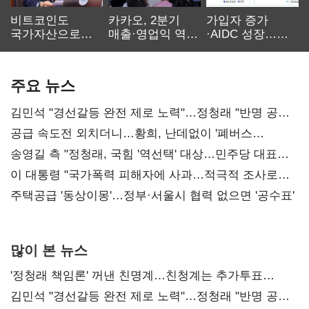
비트코인도
카카오, 2분기
가입자 증가
국가자산으로…'
매출·영업익 역대
·AIDC 성장…
보관·평가·처분'
최대…에이전트
SKT 2분기 성장
기준은 숙제
AI 수익화 관건
본궤도
주요 뉴스
김민석 "경선갈등 완전 제로 노력"…정청래 "반명 공세
사과부터"
공급 속도전 외치더니…황희, 난데없이 '폐버스
리모델링' 제안
송영길 측 "정청래, 국힘 '역선택' 대상…민주당 대표로
총선 지휘 못해"
이 대통령 "국가폭력 피해자에 사과…적극적 조사로
진실 밝혀야"
주택공급 '동상이몽'…정부·서울시 협력 없으면 '공수표'
많이 본 뉴스
'정청래 책임론' 꺼낸 친명계…친청계는 추가투표
때리기
김민석 "경선갈등 완전 제로 노력"…정청래 "반명 공세