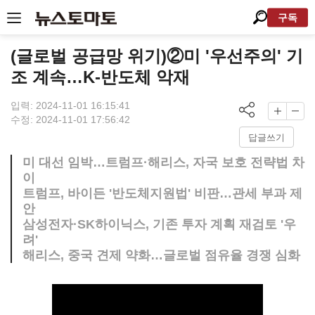
구독
(글로벌 공급망 위기)②미 '우선주의' 기
조 계속…K-반도체 악재
입력: 2024-11-01 16:15:41
수정: 2024-11-01 17:56:42
답글쓰기
미 대선 임박…트럼프·해리스, 자국 보호 전략법 차
이
트럼프, 바이든 '반도체지원법' 비판…관세 부과 제
안
삼성전자·SK하이닉스, 기존 투자 계획 재검토 '우
려'
해리스, 중국 견제 약화…글로벌 점유율 경쟁 심화