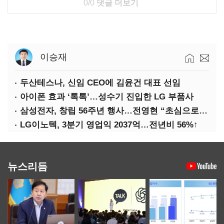
0/0
댓글 더보기
이승재
두산테스나, 신임 CEO에 김윤건 대표 선임
아이폰 효과 ‘톡톡’…성수기 진입한 LG 부품사
삼성전자, 창립 56주년 행사…전영현 “초심으로 경쟁력 회복해야”
LG이노텍, 3분기 영업익 2037억…전년비 56%↑
뉴스리듬