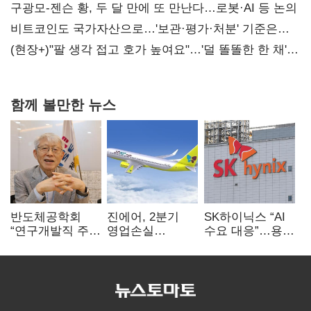
사과부터"
구광모-젠슨 황, 두 달 만에 또 만난다…로봇·AI 등 논의
비트코인도 국가자산으로…'보관·평가·처분' 기준은
숙제
(현장+)"팔 생각 접고 호가 높여요"…'덜 똘똘한 한 채'
20억 키맞추기
함께 볼만한 뉴스
반도체공학회
진에어, 2분기
SK하이닉스 “AI
“연구개발직 주
영업손실
수요 대응”…용인
52시간제
731억…유가
·청주 팹에 54조
개선해야”
상승 여파
투자