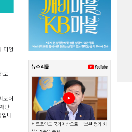
의 다양
뉴스리듬
하고
이치코어
 재단
널입니
비트코인도 국가자산으로…'보관·평가·처
분' 기준은 숙제