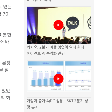
수 있는
 70
을 통한
소 배
카카오, 2분기 매출·영업익 역대 최대…
에이전트 AI 수익화 관건
 론칭
을 탈
 있었
의 화
가입자 증가·AIDC 성장…SKT 2분기 성
장 본궤도