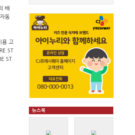
의 배
 자동
이용 고
E ST
E ST
뉴스북