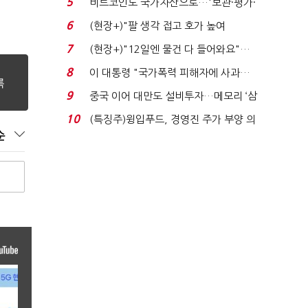
5
비트코인도 국가자산으로…'보관·평가·
처분' 기준은 ...
6
(현장+)"팔 생각 접고 호가 높여
요"…'덜 똘똘한 한 채' 20...
7
(현장+)"12일엔 물건 다 들어와요"…
빈 매대 채우며 문 연 ...
8
이 대통령 "국가폭력 피해자에 사과…
적극적 조사로 진...
9
중국 이어 대만도 설비투자…메모리 ‘삼
국전쟁’
10
(특징주)윙입푸드, 경영진 주가 부양 의
순
지에 상한가...