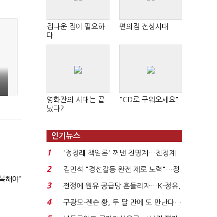
집다운 집이 필요하
편의점 전성시대
다
영화관의 시대는 끝
"CD로 구워오세요"
났다?
인기뉴스
1
'정청래 책임론' 꺼낸 친명계…친청계
는 추가투표 때리기...
2
김민석 "경선갈등 완전 제로 노력"…정
복해야”
청래 "반명 공세 사...
3
전쟁에 원유 공급망 흔들리자…K-정유,
에너지안보 핵심...
4
구광모-젠슨 황, 두 달 만에 또 만난다…
로봇·AI 등 논...