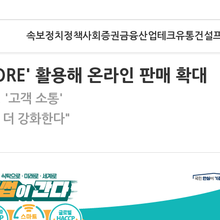
속보
정치
정책
사회
증권
금융
산업
테크
유통
건설
TORE' 활용해 온라인 판매 확대
 '고객 소통'
 더 강화한다"