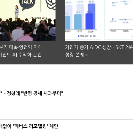
2분기 매출·영업익 역대
가입자 증가·AIDC 성장…SKT 2
전트 AI 수익화 관건
성장 본궤도
"…정청래 "반명 공세 사과부터"
데없이 '폐버스 리모델링' 제안