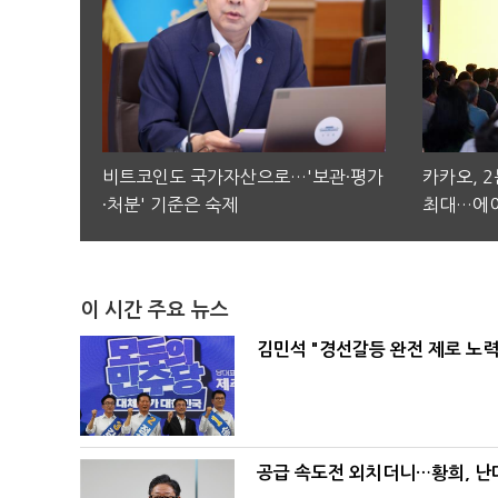
비트코인도 국가자산으로…'보관·평가
카카오, 
·처분' 기준은 숙제
최대…에이
이 시간 주요 뉴스
김민석 "경선갈등 완전 제로 노력
공급 속도전 외치더니…황희, 난