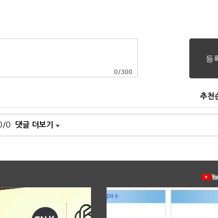
0
/
300
추천
0/0
댓글 더보기