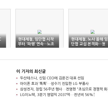
C
현대제철, 임단협 시작
현대제철, 노사 올해 임
부터 '파행‘ 연속…노조
단협 교섭 본격화…첫
"시간 끌기"
상견례
이 기자의 최신글
두산테스나, 신임 CEO에 김윤건 대표 선임
아이폰 효과 ‘톡톡’…성수기 진입한 LG 부품사
삼성전자, 창립 56주년 행사…전영현 “초심으로 경쟁력 회
LG이노텍, 3분기 영업익 2037억…전년비 56%↑