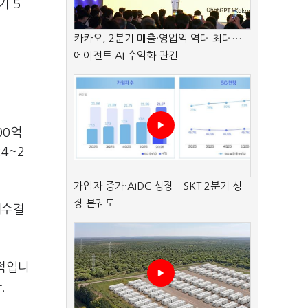
기 5
카카오, 2분기 매출·영업익 역대 최대…
에이전트 AI 수익화 관건
00억
4~2
가입자 증가·AIDC 성장…SKT 2분기 성
장 본궤도
세수결
지적입니
.