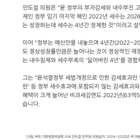
안도걸 의원은 "윤 정부의 부자감세와 내수부진 고
재인 정부 임기 마지막 해인 2022년 세수는 202
는 성장하는데 세수는 4년간 정체한 것"이라고 
이어 "정부는 예산안을 내놓으며 4년간(2022~2
도 경상성장률만큼은 늘어나는 것이 정상적인 재정
는 내수침체와 세수부족의 '잃어버린 4년'을 경험
그는 "윤석열정부 세법개정으로 인한 감세효과만 단
란' 등 정부 세수효과에 포함되지 않는 감세효과와
혜택이 크게 늘어난 비과세감면도 2022년(63억
습니다.
19일 국회 기획재정위원회 소속 안도걸 민주당 의원실이 '2024~2028년 국가재