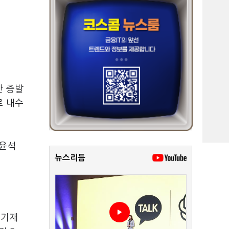
간 증발
로 내수
 윤석
뉴스리듬
중기재