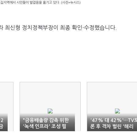
밀집지역에서 시민들이 발걸음을 옮기고 있다. (사진=뉴시스)
라 최신형 정치정책부장이 최종 확인·수정했습니다.
2
"금융배출량 감축 위한
'47% 대 42%'…TV
금
'녹색 인프라' 조성 필
론 후 격차 벌린 '해리
요"
스'