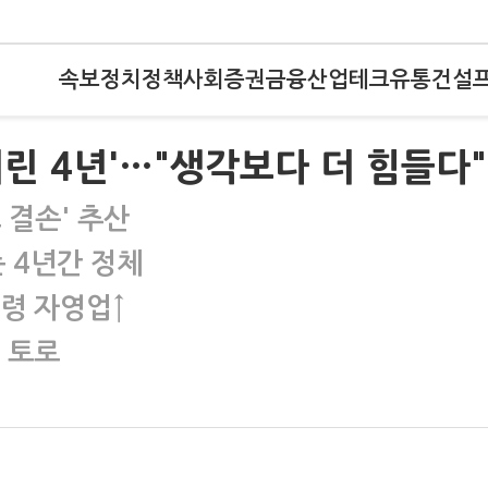
속보
정치
정책
사회
증권
금융
산업
테크
유통
건설
린 4년'…"생각보다 더 힘들다"
 결손' 추산
 4년간 정체
령 자영업↑
" 토로