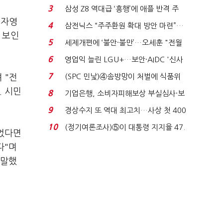
'초접전'…대통령 ...
3
삼성 Z8 역대급 ‘흥행’에 애플 반격 주
 자영
목…9월 ‘폴...
4
삼전닉스 “주주환원 확대 방안 마련”…
 보인
로이터에 성명...
5
세제개편에 ‘불안·불만’…오세훈 "전월
세 구하기 더 ...
6
영업익 늘린 LGU+…보안·AIDC '신사
업 드라이브'...
7
(SPC 민낯)④솜방망이 처벌에 식품위
 "전
생법 위반 반복...
. 시민
8
기업은행, 소비자피해보상 부실심사·보
이스피싱 공시 ...
9
경상수지 또 역대 최고치…사상 첫 400
억달러에 '3% 성...
10
(정기여론조사)⑤이 대통령 지지율 47.
었다면
7%…일주일 만에 ...
다"며
 말했