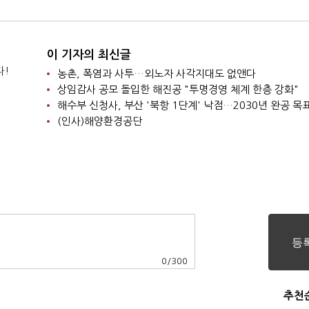
이 기자의 최신글
다!
농촌, 폭염과 사투…외노자 사각지대도 없앤다
상임감사 공모 돌입한 해진공 "투명경영 체계 한층 강화"
해수부 신청사, 부산 '북항 1단계' 낙점…2030년 완공 목
(인사)해양환경공단
0
/
300
추천