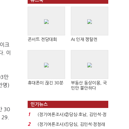
뉴스북
콘서트 전당대회
AI 인재 쟁탈전
마이크
. 이
03만
휴대폰이 끊긴 30분
부동산 동상이몽, 국
만명)
민만 불안하다
인기뉴스
 30
1
(정기여론조사)②당심·호남, 김민석-정
29.
청래 '초접전'...
2
(정기여론조사)①당심, 김민석·정청래