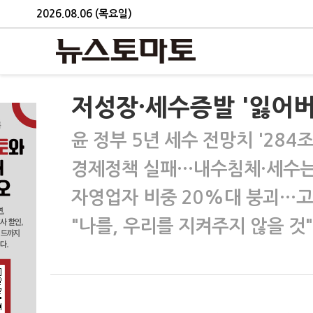
2026.08.06 (목요일)
저성장·세수증발 '잃어버
윤 정부 5년 세수 전망치 '284조
경제정책 실패…내수침체·세수는
자영업자 비중 20%대 붕괴…고
"나를, 우리를 지켜주지 않을 것