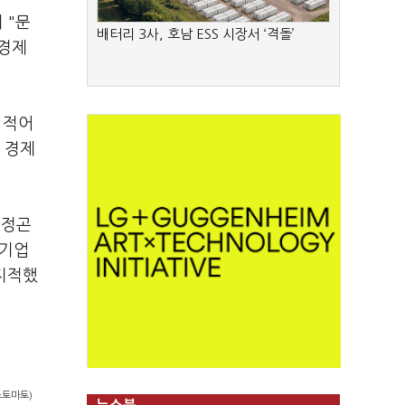
 "문
배터리 3사, 호남 ESS 시장서 ‘격돌’
 경제
 적어
 경제
추정곤
대기업
 지적했
스토마토)